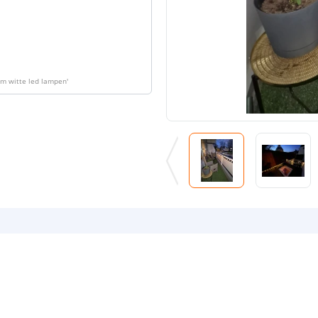
rm witte led lampen
'