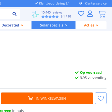
E
Klantbeoordeling 9.1
Klantenservice
15.445 reviews
9.1
/ 10
Decoratief
Solar specials
Acties
Op voorraad
3,
95
verzending
IN WINKELWAGEN
morgen
in huis