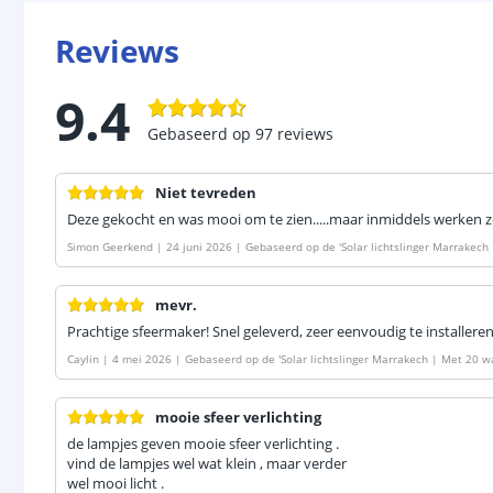
Reviews
9.4
Gebaseerd op
97
reviews
Niet tevreden
Deze gekocht en was mooi om te zien.....maar inmiddels werken z
Simon Geerkend
|
24 juni 2026
|
Gebaseerd op de
'
Solar lichtslinger Marrakec
mevr.
Prachtige sfeermaker! Snel geleverd, zeer eenvoudig te installeren
Caylin
|
4 mei 2026
|
Gebaseerd op de
'
Solar lichtslinger Marrakech | Met 20 
mooie sfeer verlichting
de lampjes geven mooie sfeer verlichting .
vind de lampjes wel wat klein , maar verder
wel mooi licht .