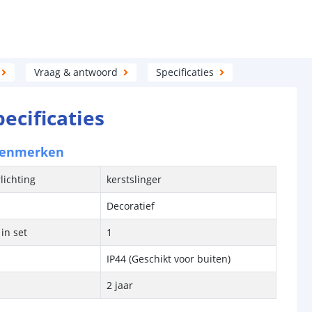
Vraag & antwoord
Specificaties
pecificaties
kenmerken
lichting
kerstslinger
Decoratief
in set
1
IP44 (Geschikt voor buiten)
2 jaar