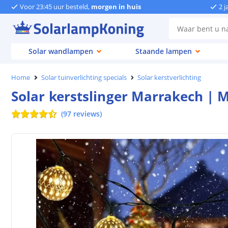
Voor 23:45 uur besteld,
morgen in huis
2 j
Solar wandlampen
Staande lampen
Home
Solar tuinverlichting specials
Solar kerstverlichting
Solar kerstslinger Marrakech | 
(
97
reviews
)