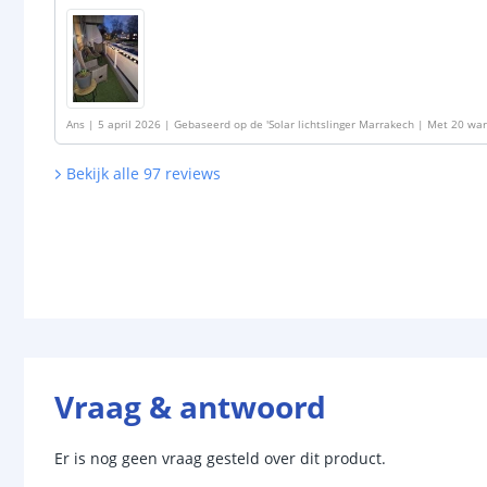
Ans
|
5 april 2026
|
Gebaseerd op de
'
Solar lichtslinger Marrakech | Met 20 wa
Bekijk alle
97
reviews
Vraag & antwoord
Er is nog geen vraag gesteld over dit product.