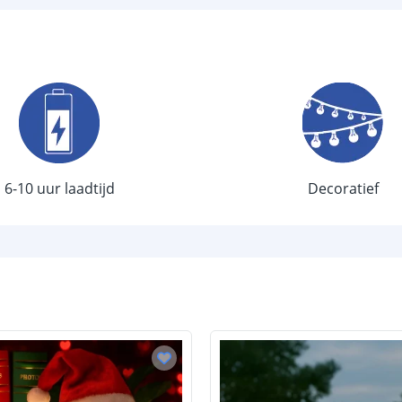
Vergelijkbaar 
Kleur licht
Aantal LEDS
Sensor en s
Schemersenso
6-10 uur laadtijd
Decoratief
Bewegingssen
Uitschakeltijd
Detectieafstan
Detectiehoek
Schakelaar aan
Aantal lichtst