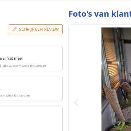
blog
.
Foto's van klan
SCHRIJF EEN REVIEW
e al niet meer
h | Met 20 warm witte led lampen
'
.
warm witte led lampen
'