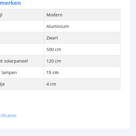
nmerken
jl
Modern
Aluminium
Zwart
500 cm
ot solarpaneel
120 cm
n lampen
15 cm
tje
4 cm
bron
Ja
ificaties
-
cht
12 lumen totaal