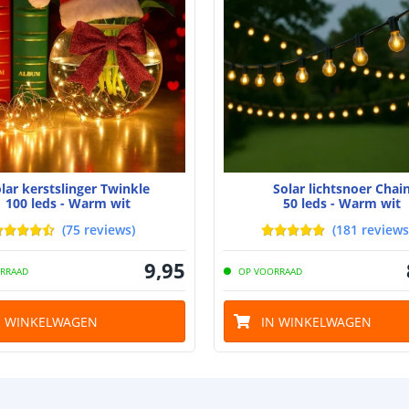
Batterij
Type batterij
Capaciteit
Aantal batteri
Laadtijd
lar kerstslinger Twinkle
Solar lichtsnoer Chai
Brandduur
100 leds - Warm wit
50 leds - Warm wit
(
75
reviews
)
(
181
reviews
Solar panee
9
,
95
RRAAD
OP VOORRAAD
Type paneel
N WINKELWAGEN
IN WINKELWAGEN
Afmetingen pa
Capaciteit
De meest voork