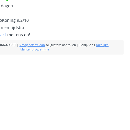
0 dagen
ipKoning 9.2/10
m en tijdstip
tact
met ons op!
ARRA-KRST
|
Vraag offerte aan
bij grotere aantallen
|
Bekijk ons
zakelijke
klantenprogramma