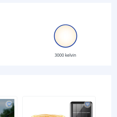
met
3 Watt gloeilamp
Warm Wit 3000K
20
chakelaar
r
Ja
3000 kelvin
sor
Nee
-
d (max)
-
-
/uit
Ja
anden
8