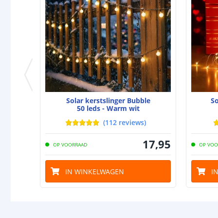
Solar kerstslinger Bubble
So
50 leds - Warm wit
(
112
reviews
)
17
,
95
OP VOORRAAD
OP VOO
IN WINKELWAGEN
I