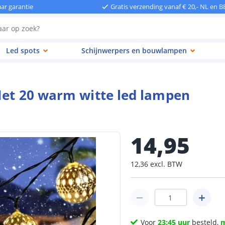
aar garantie
Gratis verzending vanaf € 20,- NL en B
Led spots
Schijnwerpers en bouwlampen
Met 20 warm witte led lampen
14
,
95
12
,
36
excl.
BTW
Voor
23:45 uur
besteld,