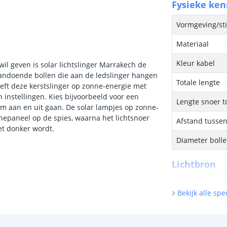
Fysieke ke
Vormgeving/sti
Materiaal
Kleur kabel
wil geven is solar lichtslinger Marrakech de
aandoende bollen die aan de ledslinger hangen
Totale lengte
eeft deze kerstslinger op zonne-energie met
 instellingen. Kies bijvoorbeeld voor een
Lengte snoer t
am aan en uit gaan. De solar lampjes op zonne-
nepaneel op de spies, waarna het lichtsnoer
Afstand tusse
et donker wordt.
Diameter bolle
Lichtbron
Inclusief licht
Bekijk alle spec
Type LED
Hoeveelheid li