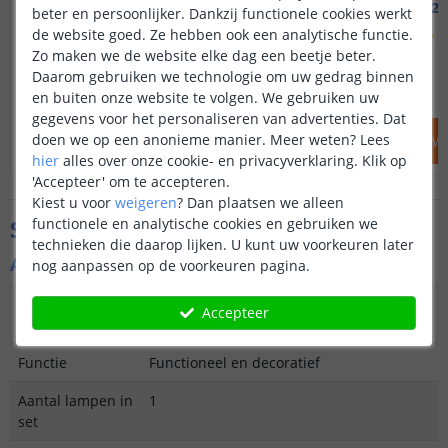
met cijfers
Set van 2 
beter en persoonlijker. Dankzij functionele cookies werkt
de website goed. Ze hebben ook een analytische functie.
(
57
reviews
)
(
Zo maken we de website elke dag een beetje beter.
29
,
95
Daarom gebruiken we technologie om uw gedrag binnen
34
,
95
OP VOORRAAD
OP VOORRAAD
en buiten onze website te volgen. We gebruiken uw
gegevens voor het personaliseren van advertenties. Dat
doen we op een anonieme manier.
Meer weten?
Lees
IN WINKELWAGEN
IN WINKELW
hier
alles over onze cookie- en privacyverklaring. Klik op
'Accepteer' om te accepteren.
Kiest u voor
weigeren
?
Dan plaatsen we alleen
functionele en analytische cookies en gebruiken we
Specificaties
technieken die daarop lijken. U kunt uw voorkeuren later
Algemene kenmerken
nog aanpassen op de voorkeuren pagina.
Type
Huisnummer verlichting
Accepteer
buitenverlichting
Functie
Functioneel en decoratief
Aantal lampen in
1
set