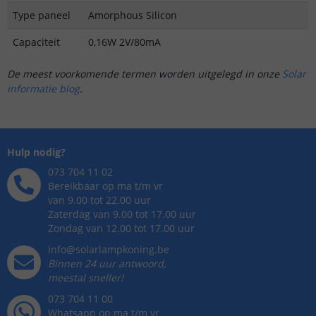
Type paneel
Amorphous Silicon
Capaciteit
0,16W 2V/80mA
De meest voorkomende termen worden uitgelegd in onze
Solar
informatie blog
.
Hulp nodig?
073 704 11 02
Bereikbaar op ma t/m vr
van 9.00 tot 22.00 uur
Zaterdag van 9.00 tot 17.00 uur
Zondag van 12.00 tot 17.00 uur
info@solarlampkoning.be
Binnen 24 uur antwoord,
meestal sneller!
073 704 11 00
Whatsapp op ma t/m vr