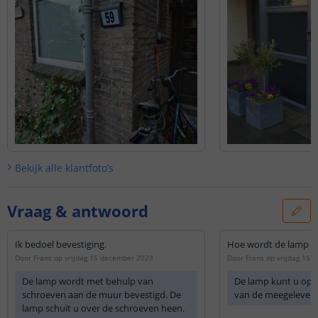
Bekijk alle
klantfoto’s
Vraag & antwoord
Ik bedoel bevestiging.
Hoe wordt de lamp 
Door
Frans
op
vrijdag 15 december 2023
Door
Frans
op
vrijdag 15 
De lamp wordt met behulp van
De lamp kunt u op
schroeven aan de muur bevestigd. De
van de meegeleverd
lamp schuit u over de schroeven heen.