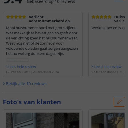
Gebaseerd op
10
reviews
Verlicht
Huisnu
adresnummerbord op
verlich
zonne-energie
Mooi huisnummer bord met grote cijfers.
Werkt super e
Was makkelijk te bevestigen en geeft door
de verlichting goed het huisnummer weer.
Weet nog niet of de zonnecel voor
voldoende opladen gaat zorgen aangezien
het nu wel erg donkere dagen zijn.
Lees hele review
Lees hele review
J.C. van der Harst
|
23 december 2024
De buf Christophe
|
21 jul
Bekijk alle
10
reviews
Foto's van klanten