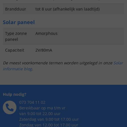
Brandduur
tot 8 uur (afhankelijk van laadtijd)
Solar paneel
Type zonne
Amorphous
paneel
Capaciteit
2V/80mA
De meest voorkomende termen worden uitgelegd in onze
Solar
informatie blog
.
Hulp nodig?
073 704 11 02
Bereikbaar op ma t/m vr
van 9.00 tot 22.00 uur
Zaterdag van 9.00 tot 17.00 uur
Zondag van 12.00 tot 17.00 uur