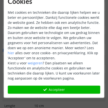
Cookies
Functie
Decoratief
Met cookies en technieken die daarop lijken helpen we u
Aantal lampen in
4
beter en persoonlijker. Dankzij functionele cookies werkt
set
de website goed. Ze hebben ook een analytische functie.
Zo maken we de website elke dag een beetje beter.
IP waarde
IP44 (Geschikt voor buiten)
Daarom gebruiken we technologie om uw gedrag binnen
en buiten onze website te volgen. We gebruiken uw
Garantie
2 jaar
gegevens voor het personaliseren van advertenties. Dat
doen we op een anonieme manier.
Meer weten?
Lees
Fysieke kenmerken
hier
alles over onze cookie- en privacyverklaring. Klik op
'Accepteer' om te accepteren.
Vormgeving/stijl
Tijdloos
Kiest u voor
weigeren
?
Dan plaatsen we alleen
functionele en analytische cookies en gebruiken we
Materiaal
Plastic
technieken die daarop lijken. U kunt uw voorkeuren later
nog aanpassen op de voorkeuren pagina.
Kleur
Zwart
Hoogte
37.5 cm
Accepteer
Breedte
10 cm
Lengte
10 cm