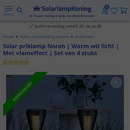
2 jaar garantie
Menu
Al
13
jaar koning in prijs, kwaliteit & service
Gratis verzending vanaf € 20,- NL en BE
Klantbeoordeling 9.1
Home
Solar tuinverlichting specials
Graflichten
Solar priklamp Norah | Warm wit licht |
Voor 23:45 uur besteld,
morgen in huis
Met vlameffect | Set van 4 stuks
VOORDEELSET