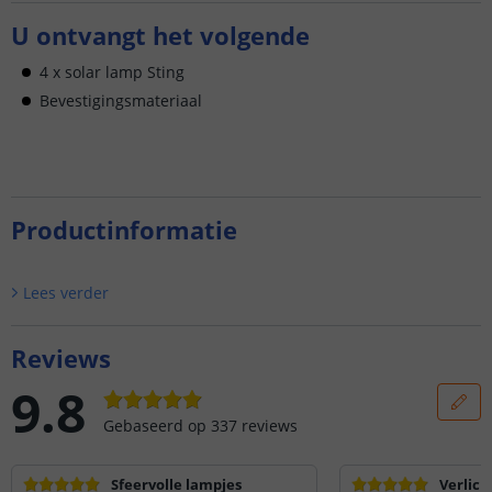
U ontvangt het volgende
4 x solar lamp Sting
Bevestigingsmateriaal
Productinformatie
Lees verder
Reviews
9.8
Gebaseerd op
337
reviews
Sfeervolle lampjes
Verlich