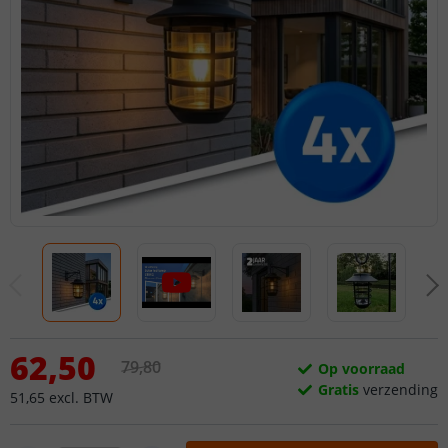
62
,
50
79
,
80
Op voorraad
Gratis
verzending
51
,
65
excl.
BTW