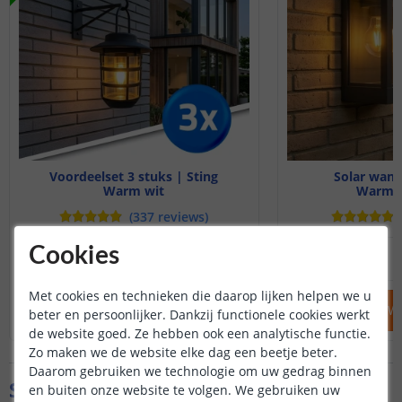
Voordeelset 3 stuks | Sting
Solar wan
Warm wit
Warm wi
(
337
reviews
)
54
,
50
Cookies
59
,
85
OP VOORRAAD
OP VOORRAAD
Met cookies en technieken die daarop lijken helpen we u
IN WINKELWAGEN
IN WINKELW
beter en persoonlijker. Dankzij functionele cookies werkt
de website goed. Ze hebben ook een analytische functie.
Zo maken we de website elke dag een beetje beter.
Daarom gebruiken we technologie om uw gedrag binnen
Specificaties
en buiten onze website te volgen. We gebruiken uw