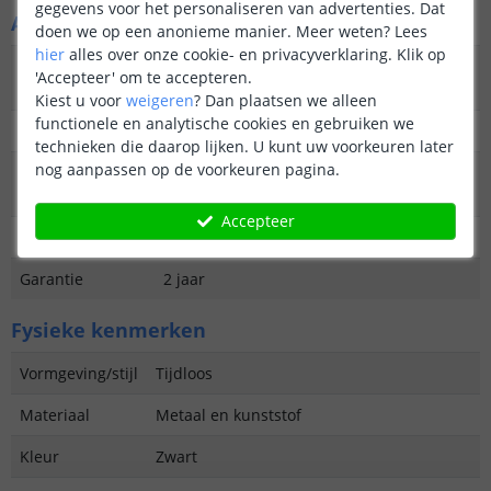
gegevens voor het personaliseren van advertenties. Dat
Algemene kenmerken
doen we op een anonieme manier.
Meer weten?
Lees
hier
alles over onze cookie- en privacyverklaring. Klik op
Type
Hanglamp, priklamp en tafellamp-in-1
'Accepteer' om te accepteren.
buitenverlichting
Kiest u voor
weigeren
?
Dan plaatsen we alleen
functionele en analytische cookies en gebruiken we
Functie
Decoratief
technieken die daarop lijken. U kunt uw voorkeuren later
nog aanpassen op de voorkeuren pagina.
Aantal lampen in
4
set
Accepteer
IP waarde
IP65 (Geschikt voor buiten)
Garantie
2 jaar
Fysieke kenmerken
Vormgeving/stijl
Tijdloos
Materiaal
Metaal en kunststof
Kleur
Zwart