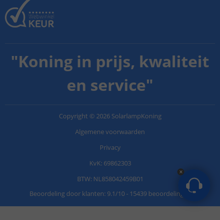
"
Koning in prijs, kwaliteit
en service
"
Copyright
©
2026
SolarlampKoning
Algemene voorwaarden
Privacy
KvK: 69862303
BTW: NL858042459B01
Beoordeling door klanten:
9.1
/
10
-
15439 beoordelingen