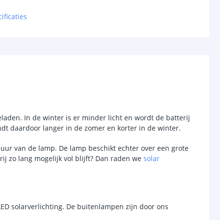
Helder wit (4000K)
ificaties
31
chakelaar
or
Ja
sor
Ja
-
laden. In de winter is er minder licht en wordt de batterij
dt daardoor langer in de zomer en korter in de winter.
d (max)
-
uur van de lamp. De lamp beschikt echter over een grote
-
ij zo lang mogelijk vol blijft? Dan raden we
solar
/uit
Ja
anden
2
LED solarverlichting. De buitenlampen zijn door ons