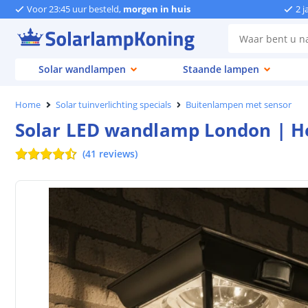
Voor 23:45 uur besteld,
morgen in huis
2 j
Solar wandlampen
Staande lampen
Home
Solar tuinverlichting specials
Buitenlampen met sensor
Solar LED wandlamp London | Hel
(
41
reviews
)