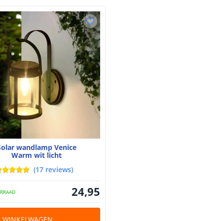
Solar wandlamp Venice
Warm wit licht
(
17
reviews
)
24
,
95
RRAAD
N WINKELWAGEN