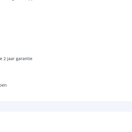
Type batterij
Capaciteit per 
Aantal batteri
Laadtijd
Brandduur
e 2 jaar garantie
Solarpaneel
Type paneel
mpen
Capaciteit
De meest voork
blog
.