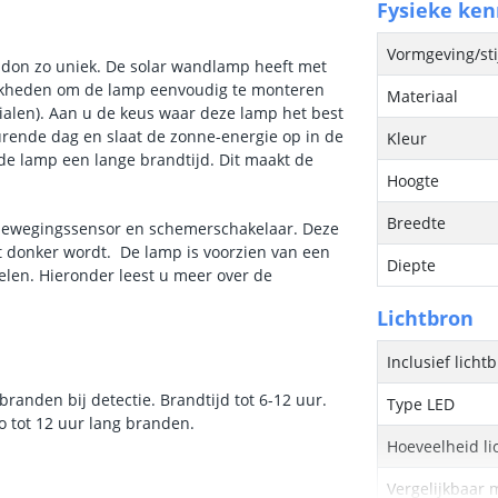
Fysieke ke
Vormgeving/sti
ondon zo uniek. De solar wandlamp heeft met
lijkheden om de lamp eenvoudig te monteren
Materiaal
alen). Aan u de keus waar deze lamp het best
urende dag en slaat de zonne-energie op in de
Kleur
t de lamp een lange brandtijd. Dit maakt de
Hoogte
Breedte
 bewegingssensor en schemerschakelaar. Deze
 donker wordt. De lamp is voorzien van een
Diepte
elen. Hieronder leest u meer over de
Lichtbron
Inclusief licht
branden bij detectie. Brandtijd tot 6-12 uur.
Type LED
o tot 12 uur lang branden.
Hoeveelheid li
Vergelijkbaar 