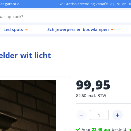
aar garantie
Gratis verzending vanaf € 20,- NL en B
Led spots
Schijnwerpers en bouwlampen
der wit licht
99
,
95
82
,
60
excl.
BTW
Voor
23:45 uur
besteld,