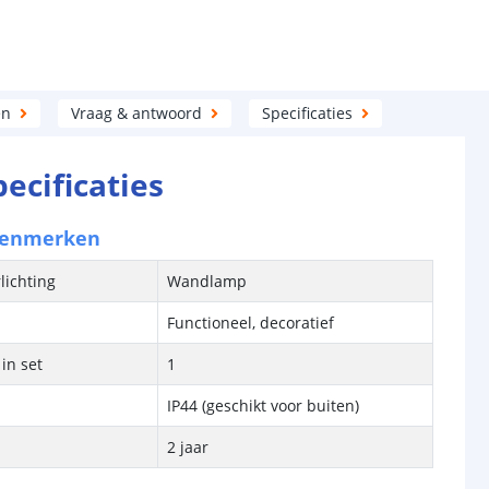
en
Vraag & antwoord
Specificaties
pecificaties
kenmerken
lichting
Wandlamp
Functioneel, decoratief
in set
1
IP44 (geschikt voor buiten)
2 jaar