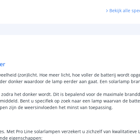
Kleur licht
Bekijk alle spec
Aantal LEDS
Sensor en s
Schemersens
Bewegingssen
er
Uitschakeltijd
lheid (zon)licht. Hoe meer licht, hoe voller de batterij wordt opge
rder donker waardoor de lamp eerder aan gaat. Een solarlamp bran
Detectieafstan
n zodra het donker wordt. Dit is bepalend voor de maximale brandd
Detectiehoek
emiddeld. Bent u specifiek op zoek naar een lamp waarvan de batter
en zijn de weersinvloeden het minst van toepassing.
Schakelaar aan
Aantal lichtst
s. Met Pro Line solarlampen verzekert u zichzelf van kwalitatieve 
Batterij
lende eigenschappen: