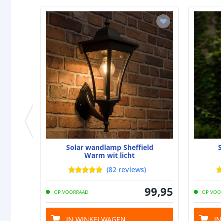
Solar wandlamp Sheffield
Warm wit licht
(
82
reviews
)
99
,
95
OP VOORRAAD
OP VOO
IN WINKELWAGEN
I