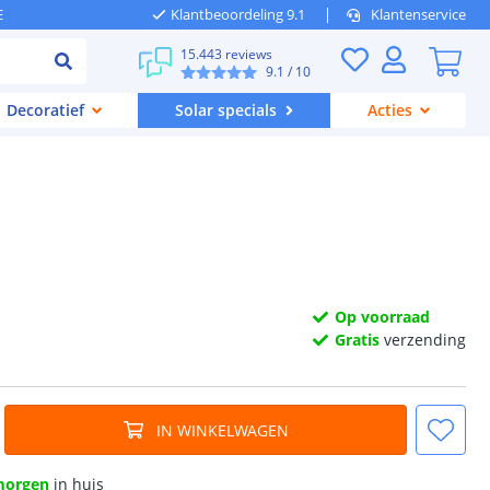
E
Klantbeoordeling 9.1
Klantenservice
15.443 reviews
9.1
/ 10
Decoratief
Solar specials
Acties
Op voorraad
Gratis
verzending
IN WINKELWAGEN
morgen
in huis