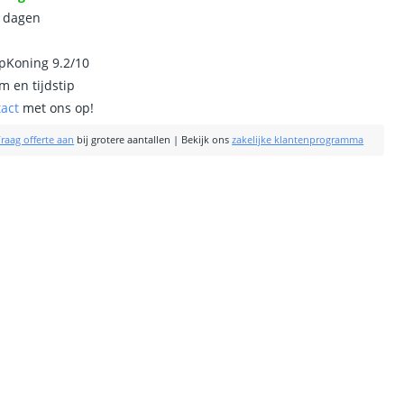
0 dagen
ipKoning 9.2/10
m en tijdstip
tact
met ons op!
raag offerte aan
bij grotere aantallen
|
Bekijk ons
zakelijke klantenprogramma