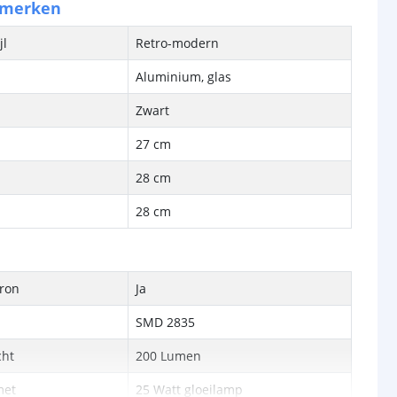
nmerken
jl
Retro-modern
Aluminium, glas
Zwart
27 cm
28 cm
28 cm
bron
Ja
SMD 2835
cht
200 Lumen
met
25 Watt gloeilamp