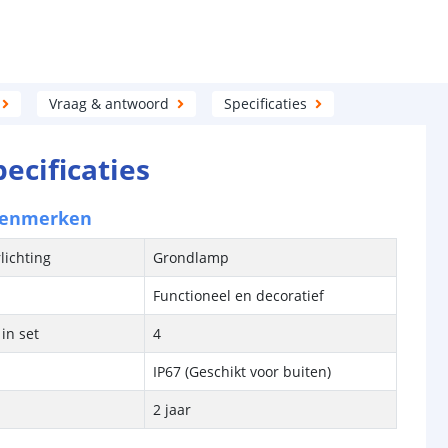
Vraag & antwoord
Specificaties
pecificaties
kenmerken
lichting
Grondlamp
Functioneel en decoratief
in set
4
IP67 (Geschikt voor buiten)
2 jaar