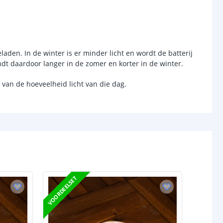
12
0.1W
laden. In de winter is er minder licht en wordt de batterij
chakelaar
dt daardoor langer in de zomer en korter in de winter.
r
Ja
 van de hoeveelheid licht van die dag.
sor
Nee
-
d (max)
-
-
/uit
Nee
VOORDEELSET
anden
-