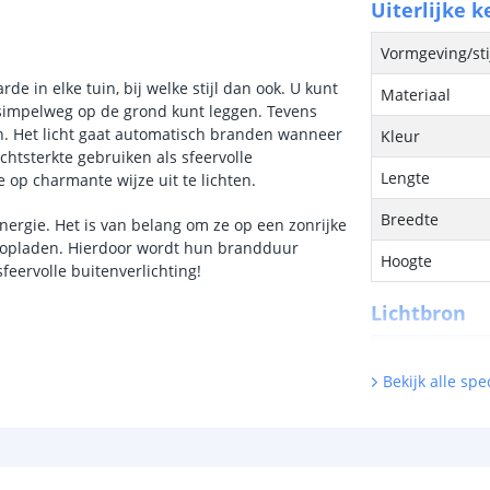
Uiterlijke 
Vormgeving/sti
e in elke tuin, bij welke stijl dan ook. U kunt
Materiaal
 simpelweg op de grond kunt leggen. Tevens
n. Het licht gaat automatisch branden wanneer
Kleur
htsterkte gebruiken als sfeervolle
Lengte
e op charmante wijze uit te lichten.
Breedte
nergie. Het is van belang om ze op een zonrijke
n opladen. Hierdoor wordt hun brandduur
Hoogte
feervolle buitenverlichting!
Lichtbron
Inclusief licht
Bekijk alle spec
Hoeveelheid li
Kleur licht
Type LED