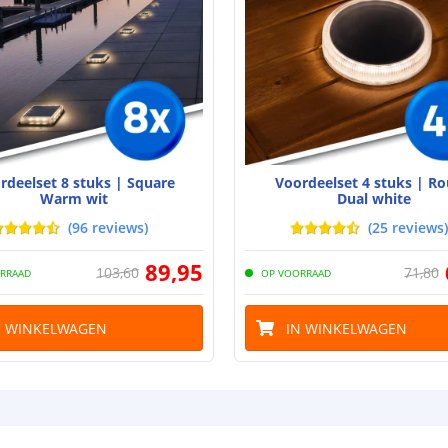
Type batterij
Capaciteit
Aantal batteri
Laadtijd
Brandduur
rdeelset 8 stuks | Square
Voordeelset 4 stuks | R
Warm wit
Dual white
Solar panee
(
96
reviews
)
(
25
reviews
)
Type paneel
89
,
95
103
,
60
71
,
80
RRAAD
OP VOORRAAD
Capaciteit
N WINKELWAGEN
IN WINKELWAGEN
De meest voork
blog
.