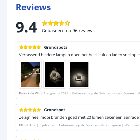
Reviews
9.4
Gebaseerd op
96
reviews
Grondspots
Verrassend heldere lampen doen het heel leuk en laden snel op 
Patrick de Wit
|
1 augustus 2026
|
Gebaseerd op de
'
Solar grondspot Square | 
ensor | Set van 4 stuks
'
Grondspot
Ze zijn heel mooi branden goed met 20 lumen zeker een aanrade
BILEN Birol
|
5 juli 2026
|
Gebaseerd op de
'
Solar grondspot Square | Warm wit l