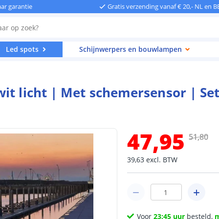
aar garantie
Gratis verzending vanaf € 20,- NL en B
Led spots
Schijnwerpers en bouwlampen
it licht | Met schemersensor | Set
47
,
95
51
,
80
39
,
63
excl.
BTW
Voor
23:45 uur
besteld,