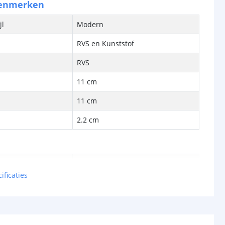
kenmerken
jl
Modern
RVS en Kunststof
RVS
11 cm
11 cm
2.2 cm
bron
Ja
ificaties
cht
20 Lumen
Warm wit (2700K)
SMD2835