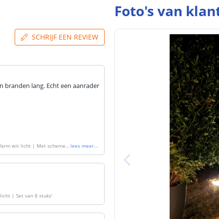
Foto's van klan
SCHRIJF EEN REVIEW
en branden lang. Echt een aanrader
Warm wit licht | Met schemers
lees meer
...
icht | Set van 8 stuks
'