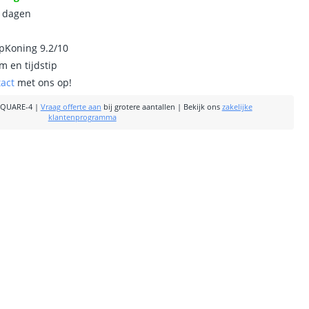
0 dagen
ipKoning 9.2/10
m en tijdstip
tact
met ons op!
SQUARE-4
|
Vraag offerte aan
bij grotere aantallen
|
Bekijk ons
zakelijke
klantenprogramma