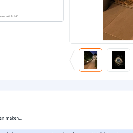
rm wit licht
'
open maken…