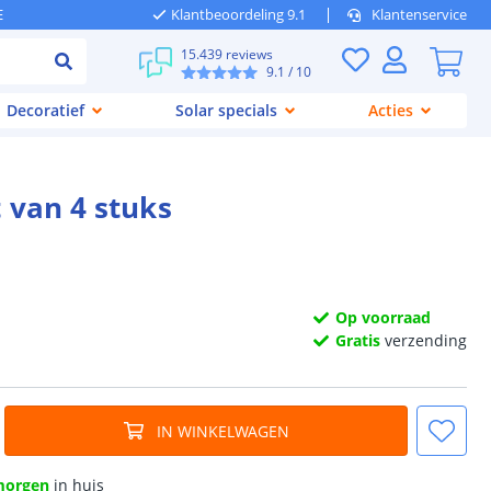
E
Klantbeoordeling 9.1
Klantenservice
15.439 reviews
9.1
/ 10
Decoratief
Solar specials
Acties
 van 4 stuks
Op voorraad
Gratis
verzending
IN WINKELWAGEN
morgen
in huis