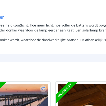
Aantal LEDS
Vermogen
er
lheid (zon)licht. Hoe meer licht, hoe voller de batterij wordt opge
Sensor en s
rder donker waardoor de lamp eerder aan gaat. Een solarlamp bran
Schemersenso
donker wordt, waardoor de daadwerkelijke brandduur afhankelijk is
Bewegingssen
Uitschakeltijd
Detectieafstan
Detectiehoek
Schakelaar aan
T
VOORDEELSET
Aantal lichtst
Batterij