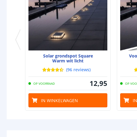
Solar grondspot Square
Voo
Warm wit licht
(
96
reviews
)
12
,
95
OP VOORRAAD
OP VOO
IN WINKELWAGEN
I