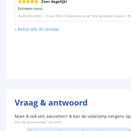
Zeer degelijk!
Extreem mooi.
Huybrechts Marc
|
13 juni 2026
|
Gebaseerd op de
'
Solar grondspot Square | Wa
Bekijk alle
96
reviews
Vraag & antwoord
Moet ik ook iets aanzetten? Ik kan de solarlamp nergens 
Door
Ab
op
woensdag 1 juni 2022