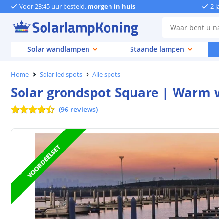
Voor 23:45 uur besteld,
morgen in huis
2 j
Solar wandlampen
Staande lampen
Home
Solar led spots
Alle spots
Solar grondspot Square | Warm w
(
96
reviews
)
VOORDEELSET