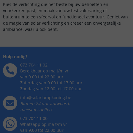
Kies de verlichting die het beste bij uw behoeften en
voorkeuren past, en maak van uw festivalervaring of
buitenruimte een sfeervol en functioneel avontuur. Geniet van
de magie van solar verlichting en creëer een onvergetelijke
ambiance, waar u ook bent.
Hulp nodig?
073 704 11 02
Bereikbaar op ma t/m vr
van 9.00 tot 22.00 uur
Zaterdag van 9.00 tot 17.00 uur
Zondag van 12.00 tot 17.00 uur
info@solarlampkoning.be
Binnen 24 uur antwoord,
meestal sneller!
073 704 11 00
Whatsapp op ma t/m vr
van 9.00 tot 22.00 uur