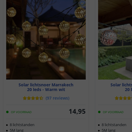
Solar lichtsnoer Marrakech
Solar lich
20 leds - Warm wit
20 
(
97
reviews
)
14
,
95
OP VOORRAAD
OP VOORRAAD
8 lichtstanden
8 lichtstanden
5M lang
5M lang