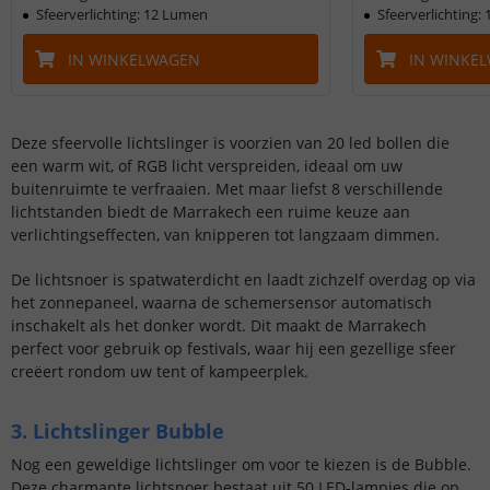
Sfeerverlichting: 12 Lumen
Sfeerverlichting:
IN WINKELWAGEN
IN WINKE
Deze sfeervolle lichtslinger is voorzien van 20 led bollen die
een warm wit, of RGB licht verspreiden, ideaal om uw
buitenruimte te verfraaien. Met maar liefst 8 verschillende
lichtstanden biedt de Marrakech een ruime keuze aan
verlichtingseffecten, van knipperen tot langzaam dimmen.
De lichtsnoer is spatwaterdicht en laadt zichzelf overdag op via
het zonnepaneel, waarna de schemersensor automatisch
inschakelt als het donker wordt. Dit maakt de Marrakech
perfect voor gebruik op festivals, waar hij een gezellige sfeer
creëert rondom uw tent of kampeerplek.
3. Lichtslinger Bubble
Nog een geweldige lichtslinger om voor te kiezen is de Bubble.
Deze charmante lichtsnoer bestaat uit 50 LED-lampjes die op