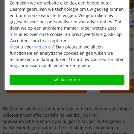
Zo maken we de website elke dag een beetje beter.
Daarom gebruiken we technologie om uw gedrag binnen
en buiten onze website te volgen. We gebruiken uw
gegevens voor het personaliseren van advertenties. Dat
Solar LED lichtsnoer
Voordeelset
60 leds - Warm wit
W
doen we op een anonieme manier.
Meer weten?
Lees
hier
alles over onze cookie- en privacyverklaring. Klik op
(
10
reviews
)
'Accepteer' om te accepteren.
Kiest u voor
weigeren
?
Dan plaatsen we alleen
9
,
95
14
,
95
NIET OP VOORRAAD
NIET OP VOORRAAD
functionele en analytische cookies en gebruiken we
technieken die daarop lijken. U kunt uw voorkeuren later
2 lichtstanden
2 lichtstanden
nog aanpassen op de voorkeuren pagina.
4,5M lang
4,5M lang
Sfeerverlichting: 12 Lumen
Lichtopbrengst:
Accepteer
IN WINKELWAGEN
IN WINKE
De Manilla werkt op zonne-energie en biedt een energiezuinige
oplossing voor sfeerverlichting. Dankzij de IP44
spatwaterdichte behuizing is hij geschikt voor buitengebruik,
weerbestendig en robuust. De lichtslinger is eenvoudig te
bedienen met een aan/uit schakelaar en beschikt ook over een