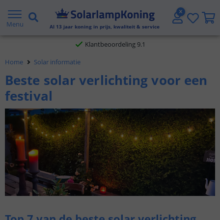
Klantbeoordeling 9.1
Menu
Al
13
jaar koning in prijs, kwaliteit & service
Voor 23:45 uur besteld,
morgen in huis
Home
Solar informatie
Beste solar verlichting voor een
festival
Top 7 van de beste solar verlichting