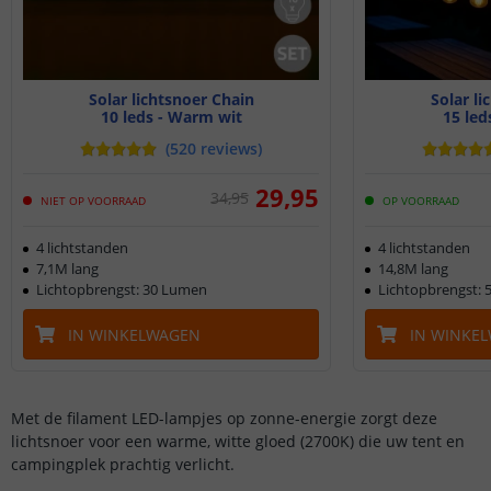
Solar lichtsnoer Chain
Solar li
10 leds - Warm wit
15 led
(
520
reviews
)
29
,
95
34
,
95
NIET OP VOORRAAD
OP VOORRAAD
4 lichtstanden
4 lichtstanden
7,1M lang
14,8M lang
Lichtopbrengst: 30 Lumen
Lichtopbrengst:
IN WINKELWAGEN
IN WINKE
Met de filament LED-lampjes op zonne-energie zorgt deze
lichtsnoer voor een warme, witte gloed (2700K) die uw tent en
campingplek prachtig verlicht.