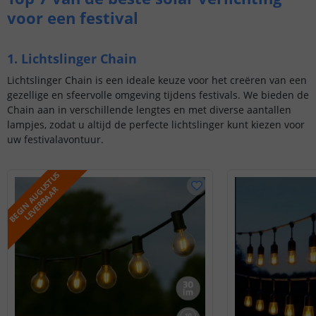
voor een festival
1. Lichtslinger Chain
Lichtslinger Chain is een ideale keuze voor het creëren van een
gezellige en sfeervolle omgeving tijdens festivals. We bieden de
Chain aan in verschillende lengtes en met diverse aantallen
lampjes, zodat u altijd de perfecte lichtslinger kunt kiezen voor
uw festivalavontuur.
B
E
G
I
N
A
U
G
U
S
T
U
S
L
E
V
E
R
B
A
A
R