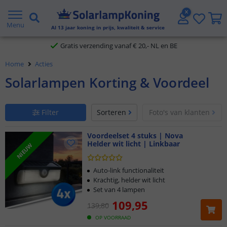
2 jaar garantie
Menu
Al
13
jaar koning in prijs, kwaliteit & service
Gratis verzending vanaf € 20,- NL en BE
Home
Acties
Klantbeoordeling 9.1
Solarlampen Korting & Voordeel
Voor 23:45 uur besteld,
morgen in huis
Filter
Sorteren
Foto's van klanten
Voordeelset 4 stuks | Nova
Helder wit licht | Linkbaar
NIEUW
Auto-link functionaliteit
Krachtig, helder wit licht
Set van 4 lampen
109
,
95
139
,
80
OP VOORRAAD