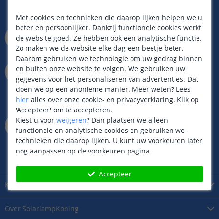
Zaterdag van 9.00 tot 17.00 uur
Zondag van 12.00 tot 17.00 uur
Met cookies en technieken die daarop lijken helpen we u
beter en persoonlijker. Dankzij functionele cookies werkt
info@solarlampkoning.be
de website goed. Ze hebben ook een analytische functie.
Binnen 24 uur antwoord,
Zo maken we de website elke dag een beetje beter.
meestal sneller!
Daarom gebruiken we technologie om uw gedrag binnen
073 704 11 00
en buiten onze website te volgen. We gebruiken uw
Whatsapp op ma t/m vr
gegevens voor het personaliseren van advertenties. Dat
van 9.00 tot 22.00 uur
doen we op een anonieme manier.
Meer weten?
Lees
Zaterdag van 9.00 tot 17.00 uur
hier
alles over onze cookie- en privacyverklaring. Klik op
Zondag van 12.00 tot 17.00 uur
'Accepteer' om te accepteren.
Kantoor / Showroom
Kiest u voor
weigeren
?
Dan plaatsen we alleen
Rietveldenweg
49
D
functionele en analytische cookies en gebruiken we
5222AP
's
Hertogenbosch
technieken die daarop lijken. U kunt uw voorkeuren later
Maandag t/m zaterdag geopend
nog aanpassen op de voorkeuren pagina.
van 09.00 tot 17.00 uur
Accepteer
Klantenservice
Over
SolarlampKoning