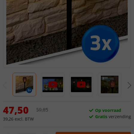
47
,
50
59
,
85
Op voorraad
Gratis
verzending
39
,
26
excl.
BTW