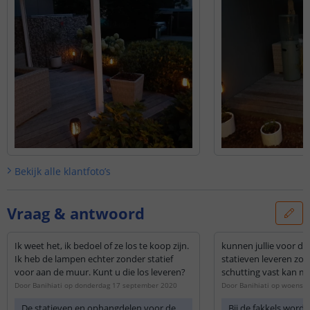
Bekijk alle
klantfoto’s
Vraag & antwoord
Ik weet het, ik bedoel of ze los te koop zijn.
kunnen jullie voor d
Ik heb de lampen echter zonder statief
statieven leveren zod
voor aan de muur. Kunt u die los leveren?
schutting vast kan m
Door
Banihiati
op
donderdag 17 september 2020
Door
Banihiati
op
woensda
De statieven en ophangdelen voor de
Bij de fakkels word