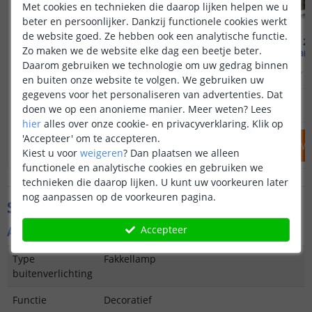
Met cookies en technieken die daarop lijken helpen we u
beter en persoonlijker. Dankzij functionele cookies werkt
de website goed. Ze hebben ook een analytische functie.
Solarlamp Fakkel
Voordeelset 2 
Zo maken we de website elke dag een beetje beter.
Met bewegende vlam
Warm
Daarom gebruiken we technologie om uw gedrag binnen
(
441
reviews
)
(
en buiten onze website te volgen. We gebruiken uw
gegevens voor het personaliseren van advertenties. Dat
19
,
95
OP VOORRAAD
OP VOORRAAD
doen we op een anonieme manier.
Meer weten?
Lees
hier
alles over onze cookie- en privacyverklaring. Klik op
'Accepteer' om te accepteren.
IN WINKELWAGEN
IN WINKELW
Kiest u voor
weigeren
?
Dan plaatsen we alleen
functionele en analytische cookies en gebruiken we
technieken die daarop lijken. U kunt uw voorkeuren later
nog aanpassen op de voorkeuren pagina.
Specificaties
Accepteer
Algemene kenmerken
Type
Fakkellamp
buitenverlichting
Functie
Decoratief