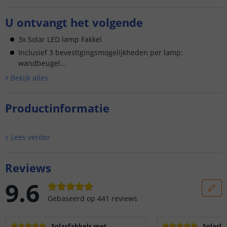
U ontvangt het volgende
3x Solar LED lamp Fakkel
Inclusief 3 bevestigingsmogelijkheden per lamp:
wandbeugel...
Bekijk alle
s
Productinformatie
Lees verder
Reviews
9.6
Gebaseerd op
441
reviews
Solarfakkels met
Solarla