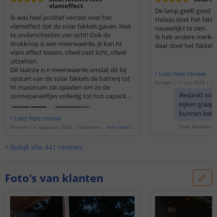
vlameffect
De lamp geeft goed lic
Ik was heel positief verrast over het
Helaas doet het fakkel
vlameffect dat de solar fakkels gaven. Niet
nauwelijks te zien.
te onderscheiden van echt! Ook de
Ik heb andere merken
drukknop is een meerwaarde, je kan ht
daar doet het fakkel e
vlam effect kiezen, ofwel vast licht, ofwel
Twee zitten nog in de
uitzetten.
zijn weet ik niet.
Dit laatste is n meerwaarde omdat dit bij
Lees hele review
opstart van de solar fakkels de batterij tot
Krieger
|
11 juli 2026
|
Ge
ht maximum zal opladen om zo de
'
Solarlamp Fakkel | met vl
Bedankt voo
zonnepaneeltjes volledig tot hun capaciteit
rdeelset van 4 stuks
'
kijken graag 
te benutten. Ik heb deze uitgeschakeld bij
opstart en 24u laten opladen waardoor
kunnen bete
Lees hele review
deze nu prachtig branden bij avond. Geeft
Door
Danielle
o
Peeters
|
6 augustus 2026
|
Gebaseerd
lees meer
...
een prachtige Arabische sfeer. Ook de
op de
'
Solarlamp Fakkel | Met vlameffect
extra gadgets zoals vijzen etc...zijn ideaal
| Voordeelset van 3 stuks
'
Bekijk alle
441
reviews
om te kiezen hoe of waar je de solar fakkels
wil installeren bv in zachte grond, aan
muur/wand, vastboren op verharde grond
etc...ook zit er n duidelijke
Foto's van klanten
gebruiksaanwijzing bij.
Ik ben heel blij met mijn aankoop en
daarom had ik er al extra bij besteld!