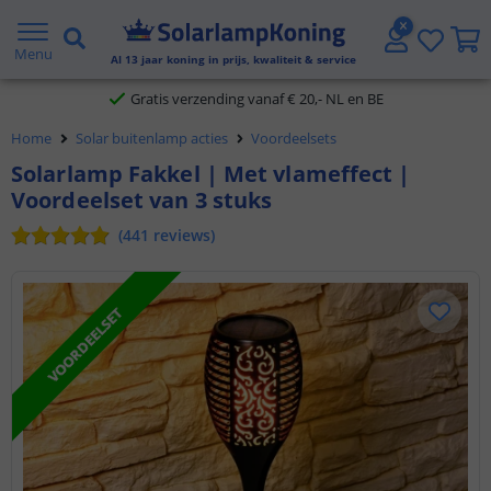
2 jaar garantie
Menu
Al
13
jaar koning in prijs, kwaliteit & service
Gratis verzending vanaf € 20,- NL en BE
Klantbeoordeling 9.1
Home
Solar buitenlamp acties
Voordeelsets
Voor 23:45 uur besteld,
morgen in huis
Solarlamp Fakkel | Met vlameffect |
Voordeelset van 3 stuks
(
441
reviews
)
VOORDEELSET