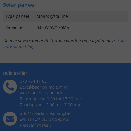
Solar paneel
Type paneel
Monocrystalline
Capaciteit
0.88W 5V/176Ma
De meest voorkomende termen worden uitgelegd in onze
Solar
informatie blog
.
Hulp nodig?
073 704 11 02
Bereikbaar op ma t/m vr
van 9.00 tot 22.00 uur
Zaterdag van 9.00 tot 17.00 uur
Zondag van 12.00 tot 17.00 uur
info@solarlampkoning.be
Binnen 24 uur antwoord,
meestal sneller!