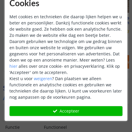
Cookies
Met cookies en technieken die daarop lijken helpen we u
Solar prikspot
Solar tuinspot
Highlight | Warm wit
Warm wi
beter en persoonlijker. Dankzij functionele cookies werkt
de website goed. Ze hebben ook een analytische functie.
(
605
reviews
)
Zo maken we de website elke dag een beetje beter.
Daarom gebruiken we technologie om uw gedrag binnen
29
,
95
OP VOORRAAD
OP VOORRAAD
en buiten onze website te volgen. We gebruiken uw
gegevens voor het personaliseren van advertenties. Dat
doen we op een anonieme manier.
Meer weten?
Lees
IN WINKELWAGEN
IN WINKELW
hier
alles over onze cookie- en privacyverklaring. Klik op
'Accepteer' om te accepteren.
Kiest u voor
weigeren
?
Dan plaatsen we alleen
functionele en analytische cookies en gebruiken we
Specificaties
technieken die daarop lijken. U kunt uw voorkeuren later
nog aanpassen op de voorkeuren pagina.
Algemene kenmerken
Type
Spot
Accepteer
buitenverlichting
Functie
Functioneel