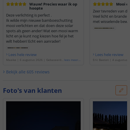
Wauw! Precies waar ik op
Mooi ef
hoopte
Zeer tevreden van d
Deze verlichting is perfect .
Veel licht en branden 
Ik wilde mijn nieuwe bamboeschutting
met wisselende bewo
mooi verlichten en dat doen deze solar
spots als geen ander! Wat een mooi warm
licht en je kunt nog kiezen hoe fel je het
wilt hebben! Echt een aanrader!
Lees hele review
Lees hele review
Maaike
|
6 augustus 2026
|
Gebaseerd o
lees meer
...
Eric Baeten
|
4 augustus 
p de
'
Solarspot Highlight 2-in-1 | Geschikt
erd op de
'
Solarspot Highli
als wandlamp én priklamp | Warm wit lic
schikt als wandlamp én p
Bekijk alle
605
reviews
ht | Voordeelset van 3 stuks
'
wit licht | Voordeelset van
Foto's van klanten