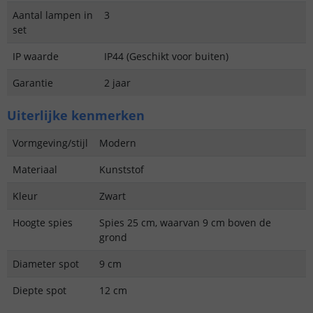
Aantal lampen in
3
set
IP waarde
IP44 (Geschikt voor buiten)
Garantie
2 jaar
Uiterlijke kenmerken
Vormgeving/stijl
Modern
Materiaal
Kunststof
Kleur
Zwart
Hoogte spies
Spies 25 cm, waarvan 9 cm boven de
grond
Diameter spot
9 cm
Diepte spot
12 cm