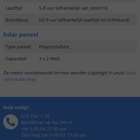
Laadtijd
5-8 uur (afhankelijk van zonlicht)
Brandduur
tot 9 uur (afhankelijk laadtijd en lichtstand)
Solar paneel
Type paneel
Polycrystalline
Capaciteit
3 x 2 Watt
De meest voorkomende termen worden uitgelegd in onze
Solar
informatie blog
.
Hulp nodig?
073 704 11 02
Bereikbaar op ma t/m vr
van 9.00 tot 22.00 uur
Zaterdag van 9.00 tot 17.00 uur