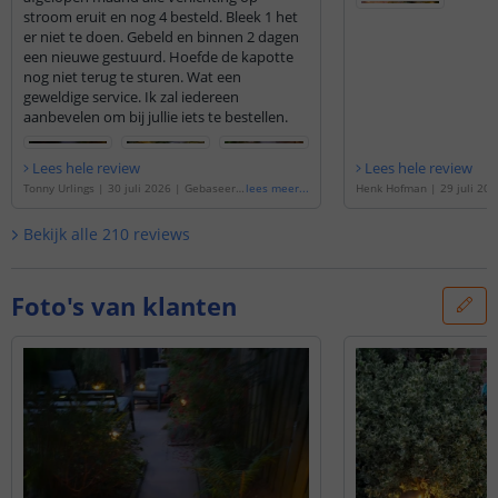
stroom eruit en nog 4 besteld. Bleek 1 het
er niet te doen. Gebeld en binnen 2 dagen
een nieuwe gestuurd. Hoefde de kapotte
nog niet terug te sturen. Wat een
geweldige service. Ik zal iedereen
aanbevelen om bij jullie iets te bestellen.
Lees hele review
Lees hele review
Tonny Urlings
|
30 juli 2026
|
Gebaseerd
lees meer
...
Henk Hofman
|
29 juli 202
op de
'
Solar priklamp Prickle | Warm wit
op de
'
Solar priklamp Pric
licht | Set van 2 stuks
'
licht | Set van 2 stuks
'
Bekijk alle
210
reviews
Foto's van klanten