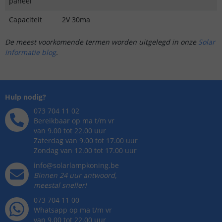
paneel
Capaciteit
2V 30ma
De meest voorkomende termen worden uitgelegd in onze
Solar
informatie blog
.
Hulp nodig?
073 704 11 02
Bereikbaar op ma t/m vr
van 9.00 tot 22.00 uur
Zaterdag van 9.00 tot 17.00 uur
Zondag van 12.00 tot 17.00 uur
info@solarlampkoning.be
Binnen 24 uur antwoord,
meestal sneller!
073 704 11 00
Whatsapp op ma t/m vr
van 9.00 tot 22.00 uur