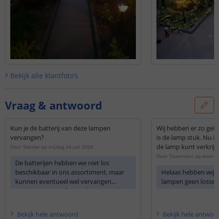
Bekijk alle
klantfoto’s
Vraag & antwoord
Kun je de batterij van deze lampen
Wij hebben er zo gek
vervangen?
is de lamp stuk. Nu is
de lamp kunt verk
Door
Sietske
op
vrijdag 24 juli 2026
Door
Taverniers
op
woensd
De batterijen hebben we niet los
beschikbaar in ons assortiment, maar
Helaas hebben wij v
kunnen eventueel wel vervangen
lampen geen losse 
worden. De specificaties kunt u vinden
op de productpagina bij ieder solar
product.
Bekijk
hele
antwoord
Bekijk
hele
antwoo