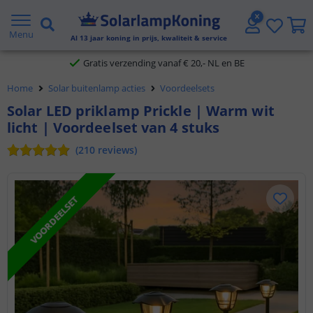
2 jaar garantie
Menu
Al
13
jaar koning in prijs, kwaliteit & service
Gratis verzending vanaf € 20,- NL en BE
Klantbeoordeling 9.1
Home
Solar buitenlamp acties
Voordeelsets
Voor 23:45 uur besteld,
morgen in huis
Solar LED priklamp Prickle | Warm wit
licht | Voordeelset van 4 stuks
(
210
reviews
)
VOORDEELSET