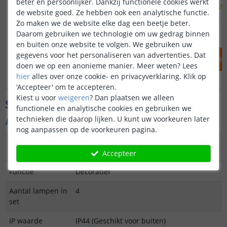
beter en persoonlijker. Dankzij functionele cookies werkt
(
210
reviews
)
de website goed. Ze hebben ook een analytische functie.
Zo maken we de website elke dag een beetje beter.
17
,
95
OP VOORRAAD
OP VOORRAAD
Daarom gebruiken we technologie om uw gedrag binnen
en buiten onze website te volgen. We gebruiken uw
gegevens voor het personaliseren van advertenties. Dat
IN WINKELWAGEN
IN WINKELW
doen we op een anonieme manier.
Meer weten?
Lees
hier
alles over onze cookie- en privacyverklaring. Klik op
'Accepteer' om te accepteren.
Kiest u voor
weigeren
?
Dan plaatsen we alleen
Specificaties
functionele en analytische cookies en gebruiken we
technieken die daarop lijken. U kunt uw voorkeuren later
Algemene kenmerken
nog aanpassen op de voorkeuren pagina.
Type
Priklamp
buitenverlichting
Accepteer
Functie
Decoratief
Aantal lampen in
4
set
IP waarde
IP44 (Geschikt voor buiten)