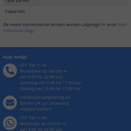
Type paneel
-
Capaciteit
-
De meest voorkomende termen worden uitgelegd in onze
Solar
informatie blog
.
Hulp nodig?
073 704 11 02
Bereikbaar op ma t/m vr
van 9.00 tot 22.00 uur
Zaterdag van 9.00 tot 17.00 uur
Zondag van 12.00 tot 17.00 uur
info@solarlampkoning.be
Binnen 24 uur antwoord,
meestal sneller!
073 704 11 00
Whatsapp op ma t/m vr
van 9.00 tot 22.00 uur