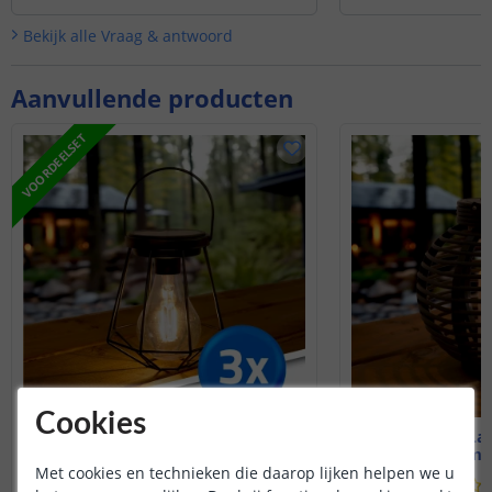
boost krijgt.
Bekijk alle
Vraag & antwoord
Aanvullende producten
VOORDEELSET
Cookies
Voordeelset 3 stuks | Vogue
Solar LED La
Warm wit
Warm wi
Met cookies en technieken die daarop lijken helpen we u
(
281
reviews
)