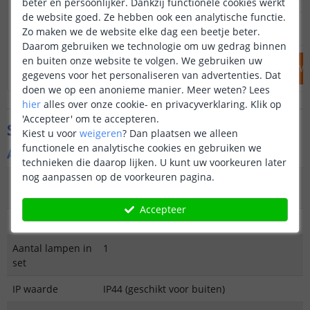
beter en persoonlijker. Dankzij functionele cookies werkt
de website goed. Ze hebben ook een analytische functie.
34
,
95
38
,
85
OP VOORRAAD
OP VOORRAAD
Zo maken we de website elke dag een beetje beter.
Daarom gebruiken we technologie om uw gedrag binnen
en buiten onze website te volgen. We gebruiken uw
IN WINKELWAGEN
IN WINKELW
gegevens voor het personaliseren van advertenties. Dat
doen we op een anonieme manier.
Meer weten?
Lees
hier
alles over onze cookie- en privacyverklaring. Klik op
'Accepteer' om te accepteren.
Specificaties
Kiest u voor
weigeren
?
Dan plaatsen we alleen
functionele en analytische cookies en gebruiken we
Algemene kenmerken
technieken die daarop lijken. U kunt uw voorkeuren later
nog aanpassen op de voorkeuren pagina.
Type
Staande lamp of hanglamp
buitenverlichting
Accepteer
Functie
Decoratief
Aantal lampen in
1
set
IP waarde
IP44 (geschikt voor buiten)