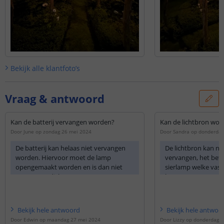
Bekijk alle
klantfoto’s
Vraag & antwoord
Kan de batterij vervangen worden?
Kan de lichtbron wo
Door
June
op
zondag 26 mei 2024
Door
Sandra
op
donderdag
De batterij kan helaas niet vervangen
De lichtbron kan ni
worden. Hiervoor moet de lamp
vervangen, het betr
opengemaakt worden en is dan niet
sierlamp welke vast
meer waterdicht.
het armatuur.
U kunt de batterij opladen door de
lamp 3 dagen in de UIT-stand in de zon
Bekijk
hele
antwoord
Bekijk
hele
antwoo
te zetten, zodat de batterij weer een
Door
Edwin
op
maandag 27 mei 2024
Door
Lizzy
op
donderdag 2