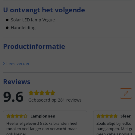
U ontvangt het volgende
Solar LED lamp Vogue
Handleiding
Productinformatie
Lees verder
Reviews
9.6
Gebaseerd op
281
reviews
Lampionnen
Sfeer e
Heel snel geleverd 6 stuks branden heel
Zoals altijd bij ledko
mooi en veel langer dan verwacht maar
hanglampen. Met gezel
ook kleiner
Geen kabels nodig. De