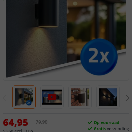
64
,
95
79
,
90
Op voorraad
Gratis
verzending
53
,
68
excl.
BTW