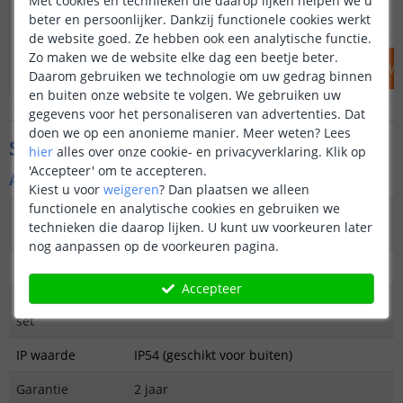
Met cookies en technieken die daarop lijken helpen we u
39
,
95
beter en persoonlijker. Dankzij functionele cookies werkt
OP VOORRAAD
OP VOORRAAD
de website goed. Ze hebben ook een analytische functie.
Zo maken we de website elke dag een beetje beter.
IN WINKELWAGEN
IN WINKELW
Daarom gebruiken we technologie om uw gedrag binnen
en buiten onze website te volgen. We gebruiken uw
gegevens voor het personaliseren van advertenties. Dat
doen we op een anonieme manier.
Meer weten?
Lees
Specificaties
hier
alles over onze cookie- en privacyverklaring. Klik op
'Accepteer' om te accepteren.
Algemene kenmerken
Kiest u voor
weigeren
?
Dan plaatsen we alleen
functionele en analytische cookies en gebruiken we
Type
Wandlamp
technieken die daarop lijken. U kunt uw voorkeuren later
buitenverlichting
nog aanpassen op de voorkeuren pagina.
Functie
Decoratief
Accepteer
Aantal lampen in
2
set
IP waarde
IP54 (geschikt voor buiten)
Garantie
2 jaar