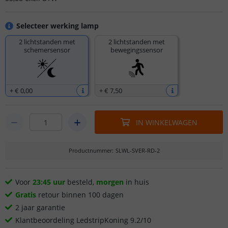
Selecteer werking lamp
2 lichtstanden met
2 lichtstanden met
schemersensor
bewegingssensor
+
€ 0
,
00
+
€ 7
,
50
IN WINKELWAGEN
Productnummer
:
SLWL-SVER-RD-2
Voor
23:45 uur
besteld,
morgen
in huis
Gratis
retour binnen 100 dagen
2 jaar garantie
Klantbeoordeling LedstripKoning 9.2/10