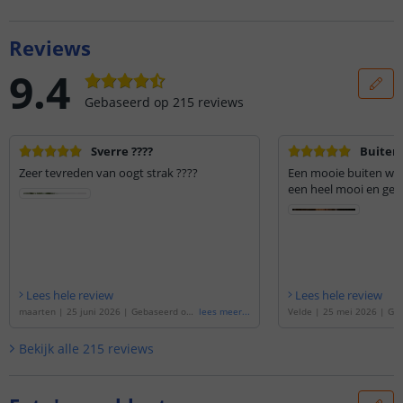
Reviews
9.4
Gebaseerd op
215
reviews
Sverre ????
Buiten
Zeer tevreden van oogt strak ????
Een mooie buiten wan
een heel mooi en gezel
Lees hele review
Lees hele review
maarten
|
25 juni 2026
|
Gebaseerd op
lees meer
...
Velde
|
25 mei 2026
|
Geb
de
'
Solar wandlamp up downlight Sverre
Solar wandlamp up downli
| Warm wit licht | Voordeelset van 2 stu
arm wit licht | Voordeelse
Bekijk alle
215
reviews
ks | Rond ontwerp | Optie met beweging
Rond ontwerp | Optie me
ssensor
'
sor
'