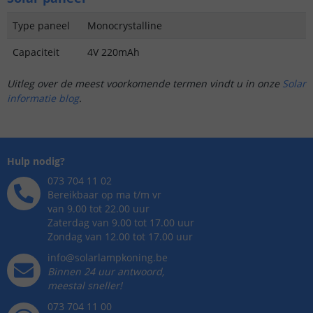
Type paneel
Monocrystalline
Capaciteit
4V 220mAh
Uitleg over de meest voorkomende termen vindt u in onze
Solar
informatie blog
.
Hulp nodig?
073 704 11 02
Bereikbaar op ma t/m vr
van 9.00 tot 22.00 uur
Zaterdag van 9.00 tot 17.00 uur
Zondag van 12.00 tot 17.00 uur
info@solarlampkoning.be
Binnen 24 uur antwoord,
meestal sneller!
073 704 11 00