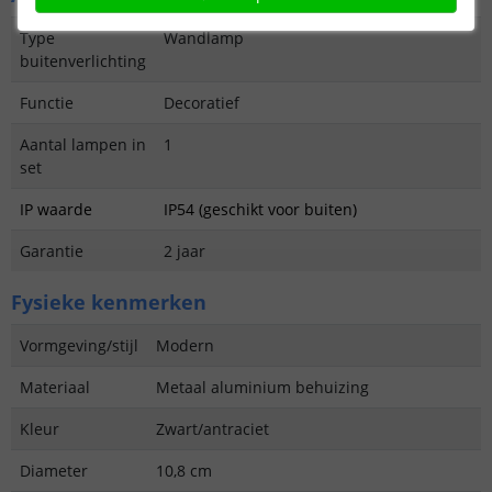
Type
Wandlamp
buitenverlichting
Functie
Decoratief
Aantal lampen in
1
set
IP waarde
IP54 (geschikt voor buiten)
Garantie
2 jaar
Fysieke kenmerken
Vormgeving/stijl
Modern
Materiaal
Metaal aluminium behuizing
Kleur
Zwart/antraciet
Diameter
10,8 cm