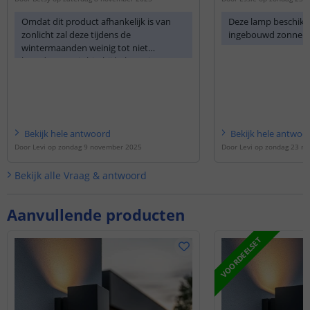
Omdat dit product afhankelijk is van
Deze lamp beschikt
zonlicht zal deze tijdens de
ingebouwd zonnepa
wintermaanden weinig tot niet
branden. Het is hierbij helaas niet
mogelijk om een accurate brandduur te
geven.
Bekijk
hele
antwoord
Bekijk
hele
antwoo
Door
Levi
op
zondag 9 november 2025
Door
Levi
op
zondag 23 ma
Bekijk alle
Vraag & antwoord
Aanvullende producten
VOORDEELSET