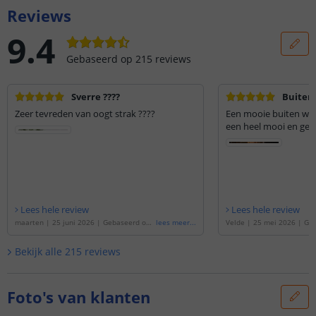
Reviews
9.4
Gebaseerd op
215
reviews
Sverre ????
Buiten
Zeer tevreden van oogt strak ????
Een mooie buiten wan
een heel mooi en gezel
Lees hele review
Lees hele review
maarten
|
25 juni 2026
|
Gebaseerd op
lees meer
...
Velde
|
25 mei 2026
|
Geb
de
'
Solar wandlamp up downlight Sverre
Solar wandlamp up downli
| Warm wit licht | Voordeelset van 2 stu
arm wit licht | Voordeelse
Bekijk alle
215
reviews
ks | Rond ontwerp | Optie met beweging
Rond ontwerp | Optie me
ssensor
'
sor
'
Foto's van klanten