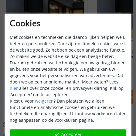
Cookies
Met cookies en technieken die daarop lijken helpen we u
beter en persoonlijker. Dankzij functionele cookies werkt
de website goed. Ze hebben ook een analytische functie.
Solar up-down light Sverre
Voordeelset 2 
Zo maken we de website elke dag een beetje beter.
Warm wit - Recht
Up-down -
Daarom gebruiken we technologie om uw gedrag binnen
(
457
reviews
)
(
en buiten onze website te volgen. We gebruiken uw
gegevens voor het personaliseren van advertenties. Dat
39
,
95
OP VOORRAAD
OP VOORRAAD
doen we op een anonieme manier.
Meer weten?
Lees
hier
alles over onze cookie- en privacyverklaring. Klik op
'Accepteer' om te accepteren.
IN WINKELWAGEN
IN WINKELW
Kiest u voor
weigeren
?
Dan plaatsen we alleen
functionele en analytische cookies en gebruiken we
technieken die daarop lijken. U kunt uw voorkeuren later
nog aanpassen op de voorkeuren pagina.
Specificaties
Algemene kenmerken
Accepteer