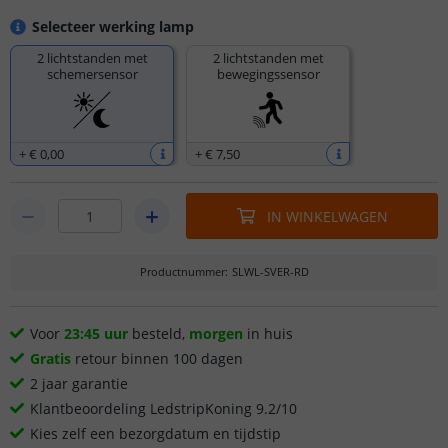
Selecteer werking lamp
2 lichtstanden met
2 lichtstanden met
schemersensor
bewegingssensor
+
€ 0
,
00
+
€ 7
,
50
IN WINKELWAGEN
Productnummer
:
SLWL-SVER-RD
Voor
23:45 uur
besteld,
morgen
in huis
Gratis
retour binnen 100 dagen
2 jaar garantie
Klantbeoordeling LedstripKoning 9.2/10
Kies zelf een bezorgdatum en tijdstip