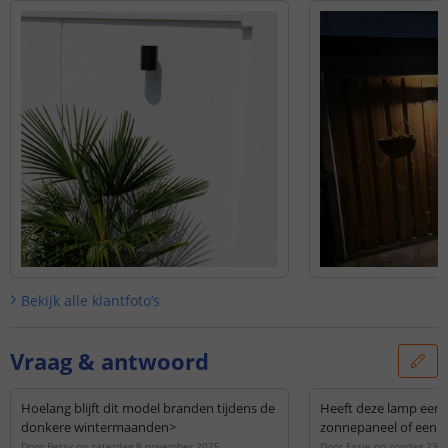
Bekijk alle
klantfoto’s
Vraag & antwoord
Hoelang blijft dit model branden tijdens de
Heeft deze lamp een 
donkere wintermaanden>
zonnepaneel of een l
Door
Betsy
op
zaterdag 8 november 2025
Door
Essie
op
zondag 23 