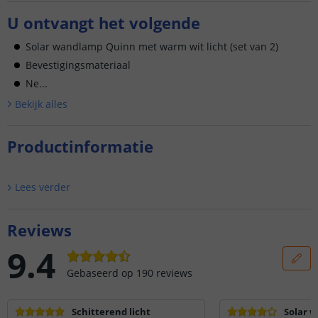
U ontvangt het volgende
Solar wandlamp Quinn met warm wit licht (set van 2)
Bevestigingsmateriaal
Ne...
Bekijk alle
s
Productinformatie
Lees verder
Reviews
9.4
Gebaseerd op
190
reviews
Schitterend licht
Solar w