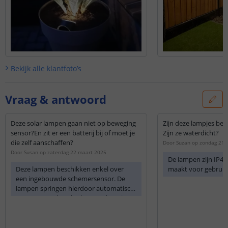
Bekijk alle
klantfoto’s
Vraag & antwoord
Deze solar lampen gaan niet op beweging
Zijn deze lampjes be
sensor?En zit er een batterij bij of moet je
Zijn ze waterdicht?
die zelf aanschaffen?
Door
Suzan
op
zondag 21 
Door
Susan
op
zaterdag 22 maart 2025
De lampen zijn IP44
Deze lampen beschikken enkel over
maakt voor gebruik 
een ingebouwde schemersensor. De
lampen springen hierdoor automatisch
aan wanneer het donker word. Er zit
standaard een, door het zonnepaneel
oplaadbare, batterij.