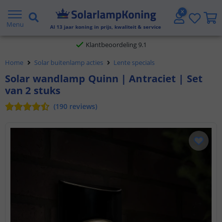
Gratis verzending vanaf € 20,- NL en BE
Menu
Al
13
jaar koning in prijs, kwaliteit & service
Klantbeoordeling 9.1
Home
Solar buitenlamp acties
Lente specials
Voor 23:45 uur besteld,
morgen in huis
Solar wandlamp Quinn | Antraciet | Set
van 2 stuks
(
190
reviews
)