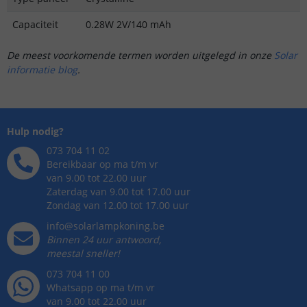
Capaciteit
0.28W 2V/140 mAh
De meest voorkomende termen worden uitgelegd in onze
Solar
informatie blog
.
Hulp nodig?
073 704 11 02
Bereikbaar op ma t/m vr
van 9.00 tot 22.00 uur
Zaterdag van 9.00 tot 17.00 uur
Zondag van 12.00 tot 17.00 uur
info@solarlampkoning.be
Binnen 24 uur antwoord,
meestal sneller!
073 704 11 00
Whatsapp op ma t/m vr
van 9.00 tot 22.00 uur