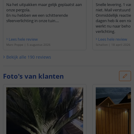
Na het uitpakken maar gelijk geplaatst aan
Snelle levering. 1 van
onze pergola.
niet. Mail verstuurd 
En nu hebben we een schitterende
Onmiddellijk reactie 
sfeerverlichting in onze tuin....
dagen heb ik een nieu
werkt nu naar behoren
verlichting.
Lees hele review
Lees hele review
Marc Poppe
|
5 augustus 2026
Schallon
|
18 april 2026
Bekijk alle
190
reviews
Foto's van klanten