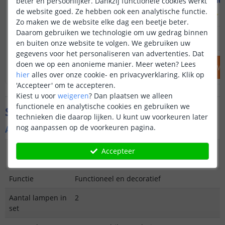
Warm wit
Helde
beter en persoonlijker. Dankzij functionele cookies werkt
de website goed. Ze hebben ook een analytische functie.
(
238
reviews
)
(
Zo maken we de website elke dag een beetje beter.
Daarom gebruiken we technologie om uw gedrag binnen
54
,
95
59
,
90
OP VOORRAAD
OP VOORRAAD
en buiten onze website te volgen. We gebruiken uw
gegevens voor het personaliseren van advertenties. Dat
doen we op een anonieme manier.
Meer weten?
Lees
IN WINKELWAGEN
IN WINKELW
hier
alles over onze cookie- en privacyverklaring. Klik op
'Accepteer' om te accepteren.
Kiest u voor
weigeren
?
Dan plaatsen we alleen
functionele en analytische cookies en gebruiken we
Specificaties
technieken die daarop lijken. U kunt uw voorkeuren later
nog aanpassen op de voorkeuren pagina.
Algemene kenmerken
Type
Wandlamp
Accepteer
buitenverlichting
Functie
Functioneel en decoratief
Aantal lampen in
2
set