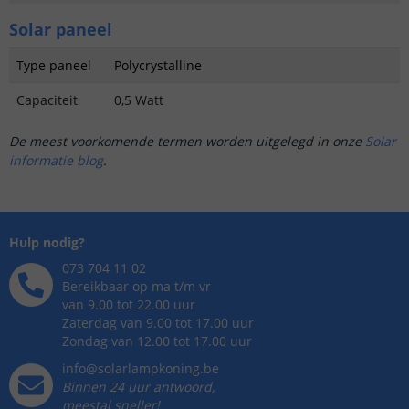
Solar paneel
Type paneel
Polycrystalline
Capaciteit
0,5 Watt
De meest voorkomende termen worden uitgelegd in onze
Solar
informatie blog
.
Hulp nodig?
073 704 11 02
Bereikbaar op ma t/m vr
van 9.00 tot 22.00 uur
Zaterdag van 9.00 tot 17.00 uur
Zondag van 12.00 tot 17.00 uur
info@solarlampkoning.be
Binnen 24 uur antwoord,
meestal sneller!