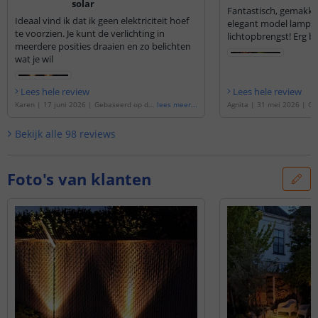
solar
Fantastisch, gemakkeli
Ideaal vind ik dat ik geen elektriciteit hoef
elegant model lamp 
te voorzien. Je kunt de verlichting in
lichtopbrengst! Erg bl
meerdere posities draaien en zo belichten
wat je wil
Lees hele review
Lees hele review
Karen
|
17 juni 2026
|
Gebaseerd op de
'
lees meer
...
Agnita
|
31 mei 2026
|
Ge
Solar tuinlamp Accent | Set van 3 prik sp
'
Solar tuinlamp Accent | Se
ots op zonne energie
'
ots op zonne energie
'
Bekijk alle
98
reviews
Foto's van klanten