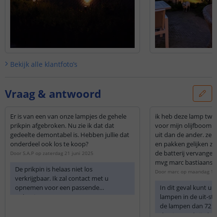
Bekijk alle
klantfoto’s
Vraag & antwoord
Er is van een van onze lampjes de gehele
ik heb deze lamp twe
prikpin afgebroken. Nu zie ik dat dat
voor mijn olijfboom. 
gedeelte demontabel is. Hebben jullie dat
uit dan de ander. ze z
onderdeel ook los te koop?
en pakken gelijken z
de batterij vervangen
Door
S.A.P
op
zaterdag 21 juni 2025
mvg marc bastiaans
De prikpin is helaas niet los
Door
marc
op
maandag 13 
verkrijgbaar. Ik zal contact met u
opnemen voor een passende
In dit geval kunt u
oplossing.
lampen in de uit-sta
de lampen dan 72 uu
de uit-stand zijn b