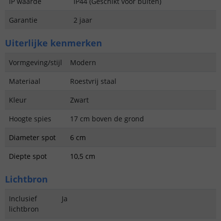
IP waarde
IP44 (Geschikt voor buiten)
Garantie
2 jaar
Uiterlijke kenmerken
Vormgeving/stijl
Modern
Materiaal
Roestvrij staal
Kleur
Zwart
Hoogte spies
17 cm boven de grond
Diameter spot
6 cm
Diepte spot
10,5 cm
Lichtbron
Inclusief
Ja
lichtbron