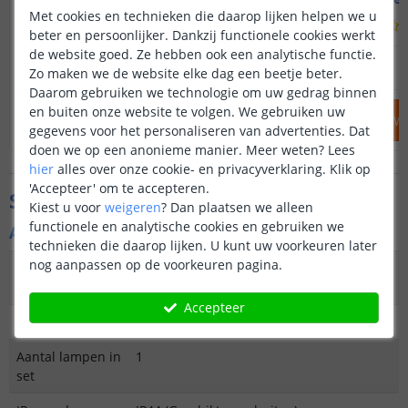
Met cookies en technieken die daarop lijken helpen we u
(
132
reviews
)
beter en persoonlijker. Dankzij functionele cookies werkt
de website goed. Ze hebben ook een analytische functie.
24
,
95
OP VOORRAAD
OP VOORRAAD
Zo maken we de website elke dag een beetje beter.
Daarom gebruiken we technologie om uw gedrag binnen
en buiten onze website te volgen. We gebruiken uw
IN WINKELWAGEN
IN WINKELW
gegevens voor het personaliseren van advertenties. Dat
doen we op een anonieme manier.
Meer weten?
Lees
hier
alles over onze cookie- en privacyverklaring. Klik op
'Accepteer' om te accepteren.
Specificaties
Kiest u voor
weigeren
?
Dan plaatsen we alleen
functionele en analytische cookies en gebruiken we
Algemene kenmerken
technieken die daarop lijken. U kunt uw voorkeuren later
nog aanpassen op de voorkeuren pagina.
Type
Spot
buitenverlichting
Accepteer
Functie
Functioneel
Aantal lampen in
1
set