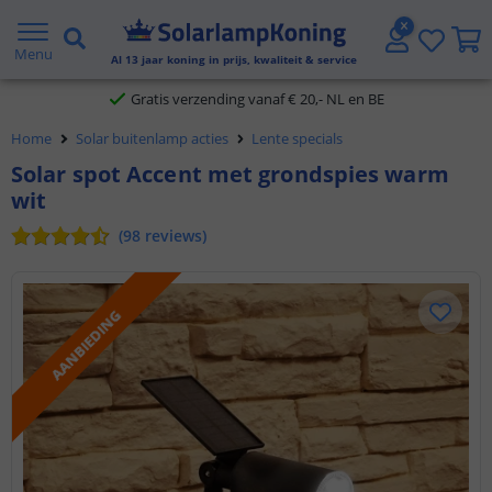
2 jaar garantie
Menu
Al
13
jaar koning in prijs, kwaliteit & service
Gratis verzending vanaf € 20,- NL en BE
Klantbeoordeling 9.1
Home
Solar buitenlamp acties
Lente specials
Voor 23:45 uur besteld,
morgen in huis
Solar spot Accent met grondspies warm
wit
(
98
reviews
)
AANBIEDING