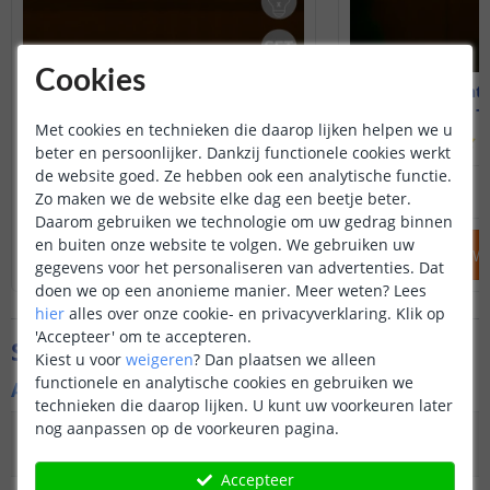
Cookies
Solar lichtsnoer Chain
Solar licht
10 leds - Warm wit
25 leds -
Met cookies en technieken die daarop lijken helpen we u
(
520
reviews
)
(
beter en persoonlijker. Dankzij functionele cookies werkt
de website goed. Ze hebben ook een analytische functie.
29
,
95
34
,
95
NIET OP VOORRAAD
OP VOORRAAD
Zo maken we de website elke dag een beetje beter.
Daarom gebruiken we technologie om uw gedrag binnen
en buiten onze website te volgen. We gebruiken uw
IN WINKELWAGEN
IN WINKELW
gegevens voor het personaliseren van advertenties. Dat
doen we op een anonieme manier.
Meer weten?
Lees
hier
alles over onze cookie- en privacyverklaring. Klik op
'Accepteer' om te accepteren.
Specificaties
Kiest u voor
weigeren
?
Dan plaatsen we alleen
functionele en analytische cookies en gebruiken we
Algemene kenmerken
technieken die daarop lijken. U kunt uw voorkeuren later
nog aanpassen op de voorkeuren pagina.
Type
Prikkabel, lichtsnoer
buitenverlichting
Accepteer