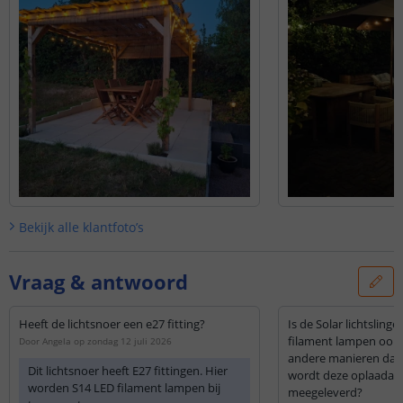
Bekijk alle
klantfoto’s
Vraag & antwoord
Heeft de lichtsnoer een e27 fitting?
Is de Solar lichtsling
filament lampen ook 
Door
Angela
op
zondag 12 juli 2026
andere manieren dan
Dit lichtsnoer heeft E27 fittingen. Hier
wordt deze oplaadap
worden S14 LED filament lampen bij
meegeleverd?