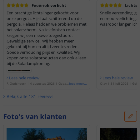
Feeëriek verlicht
Lichtsl
Een prachtige lichtslinger gekocht voor
Snelle verzending, go
onze pergola. Hij staat schitterend op de
en mooi verlichting. 
pergola. Helaas hadden we problemen met
waardoor langer licht
het solarscherm. Na telefonisch contact
kregen wij een nieuwe toegestuurd.
Geweldige service.. Wij hebben meer
gekocht bij hun en altijd zeer tevreden.
Goede verhouding prijs en kwaliteit. Wij
kopen onze solarproducten dan ook alleen
bij de Solarlampkoning.
Lees hele review
Lees hele review
F. Oudshoorn
|
4 augustus 2026
|
Gebas
lees meer
...
Olav
|
31 juli 2026
|
Geba
eerd op de
'
Solar lichtslinger Chain | Met
olar lichtslinger Chain | 
50 warm witte led filament lampen
'
te led filament lampen
'
Bekijk alle
181
reviews
Foto's van klanten