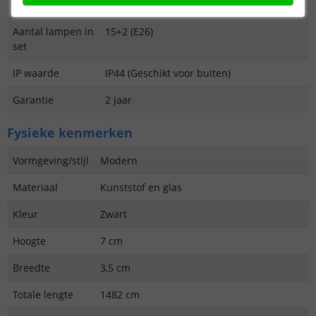
Functie
Decoratief
Aantal lampen in
15+2 (E26)
set
IP waarde
IP44 (Geschikt voor buiten)
Garantie
2 jaar
Fysieke kenmerken
Vormgeving/stijl
Modern
Materiaal
Kunststof en glas
Kleur
Zwart
Hoogte
7 cm
Breedte
3,5 cm
Totale lengte
1482 cm