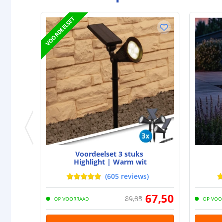
VOORDEELSET
Voordeelset 3 stuks
Highlight | Warm wit
(
605
reviews
)
67
,
50
89
,
85
OP VOORRAAD
OP VOO