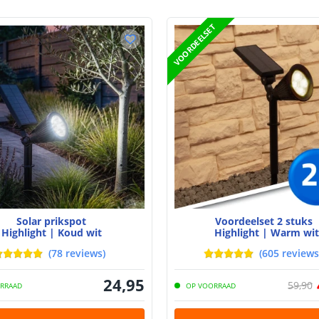
Batterij
VOORDEELSET
Type batterij
Capaciteit
Aantal batteri
Laadtijd
Brandduur
Solar panee
Solar prikspot
Voordeelset 2 stuks
Highlight | Koud wit
Highlight | Warm wit
Type paneel
(
78
reviews
)
(
605
reviews
Capaciteit
24
,
95
59
,
90
RRAAD
OP VOORRAAD
De meest voork
blog
.