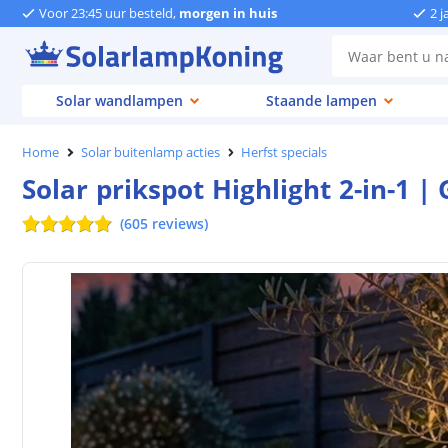
Voor 23:45 uur besteld,
morgen in huis
2 j
Solar wandlampen
Staande lampen
Home
Solar buitenlamp acties
Herfst specials
Solar prikspot Highlight 2-in-1 
(
605
reviews
)