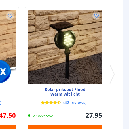
Lithium
2200 Mah
jen
1
5-8 uur (afhankelijk van zonlicht)
tot 9 uur (afhankelijk laadtijd en
lichtstand)
l
Solar prikspot Flood
Warm wit licht
Polycrystalline
)
(
42
reviews
)
2 Watt
47
,
50
27
,
95
OP VOORRAAD
omende termen worden uitgelegd in onze
Solar informatie