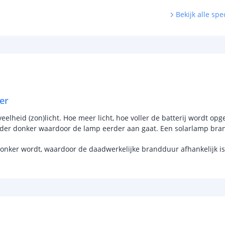
Kleur licht
Bekijk alle spec
Type LED
Aantal LEDS
Vermogen
Sensor en s
er
Schemersenso
lheid (zon)licht. Hoe meer licht, hoe voller de batterij wordt opge
Bewegingssen
rder donker waardoor de lamp eerder aan gaat. Een solarlamp bran
Uitschakeltijd
donker wordt, waardoor de daadwerkelijke brandduur afhankelijk is 
Detectieafstan
Detectiehoek
Schakelaar aan
Aantal lichtst