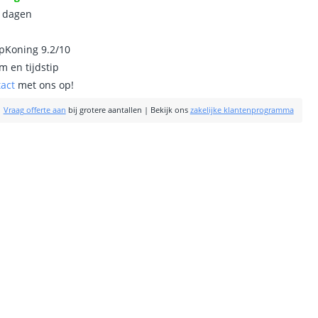
0 dagen
ipKoning 9.2/10
m en tijdstip
tact
met ons op!
|
Vraag offerte aan
bij grotere aantallen
|
Bekijk ons
zakelijke klantenprogramma