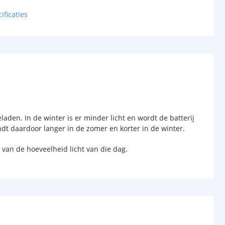
Warm wit (3000K)
ificaties
-
4
-
chakelaar
r
Ja
laden. In de winter is er minder licht en wordt de batterij
sor
Nee
dt daardoor langer in de zomer en korter in de winter.
-
van de hoeveelheid licht van die dag.
d (max)
-
-
/uit
Ja
anden
2