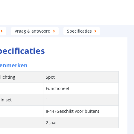
Vraag & antwoord
Specificaties
pecificaties
kenmerken
lichting
Spot
Functioneel
in set
1
IP44 (Geschikt voor buiten)
2 jaar