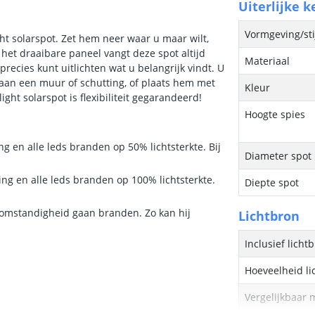
Uiterlijke 
Vormgeving/sti
ght solarspot. Zet hem neer waar u maar wilt,
 het draaibare paneel vangt deze spot altijd
Materiaal
precies kunt uitlichten wat u belangrijk vindt. U
 aan een muur of schutting, of plaats hem met
Kleur
ght solarspot is flexibiliteit gegarandeerd!
Hoogte spies
ng en alle leds branden op 50% lichtsterkte. Bij
Diameter spot
ing en alle leds branden op 100% lichtsterkte.
Diepte spot
e omstandigheid gaan branden. Zo kan hij
Lichtbron
Inclusief licht
Hoeveelheid li
Vergelijkbaar 