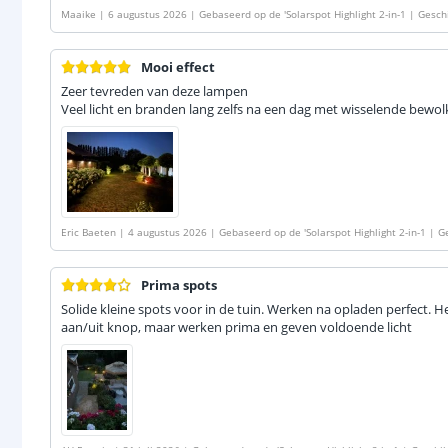
Maaike
|
6 augustus 2026
|
Gebaseerd op de
'
Solarspot Highlight 2-in-1 | Gesc
| Warm wit licht | Voordeelset van 3 stuks
'
Mooi effect
Zeer tevreden van deze lampen
Veel licht en branden lang zelfs na een dag met wisselende bewol
Eric Baeten
|
4 augustus 2026
|
Gebaseerd op de
'
Solarspot Highlight 2-in-1 | 
amp | Warm wit licht | Voordeelset van 3 stuks
'
Prima spots
Solide kleine spots voor in de tuin. Werken na opladen perfect. He
aan/uit knop, maar werken prima en geven voldoende licht