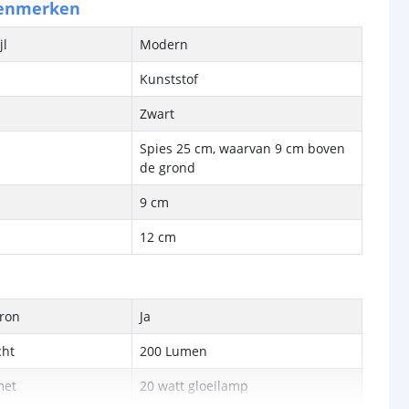
kenmerken
jl
Modern
Kunststof
Zwart
Spies 25 cm, waarvan 9 cm boven
de grond
9 cm
12 cm
bron
Ja
cht
200 Lumen
met
20 watt gloeilamp