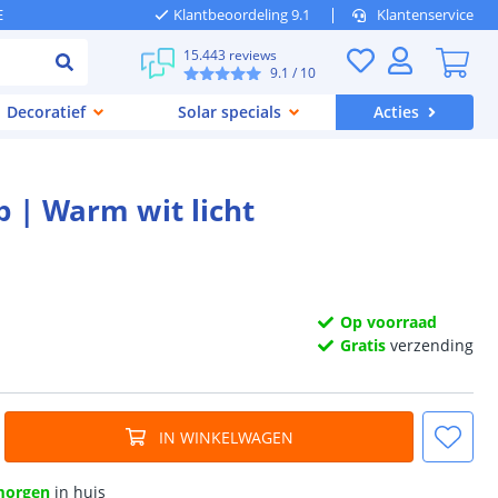
E
Klantbeoordeling 9.1
Klantenservice
15.443 reviews
9.1
/ 10
Decoratief
Solar specials
Acties
p | Warm wit licht
Op voorraad
Gratis
verzending
IN WINKELWAGEN
morgen
in huis