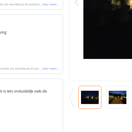
hikt als wandlamp én priklamp
lees meer
...
king
Geschikt als wandlamp én prikl
lees meer
...
t is iets onduidelijk vwb de