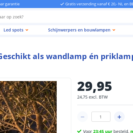
aar garantie
Gratis verzending vanaf € 20,- NL en B
Led spots
Schijnwerpers en bouwlampen
| Geschikt als wandlamp én priklam
29
,
95
24
,
75
excl.
BTW
Voor
23:45 uur
besteld,