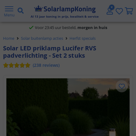
Klantbeoordeling 9.1
Menu
Al
13
jaar koning in prijs, kwaliteit & service
Voor 23:45 uur besteld,
morgen in huis
Home
Solar buitenlamp acties
Herfst specials
Solar LED priklamp Lucifer RVS
padverlichting - Set 2 stuks
(
238
reviews
)