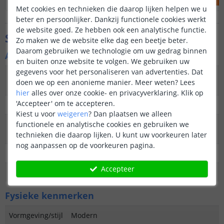
Met cookies en technieken die daarop lijken helpen we u
beter en persoonlijker. Dankzij functionele cookies werkt
de website goed. Ze hebben ook een analytische functie.
Specificaties
Zo maken we de website elke dag een beetje beter.
Daarom gebruiken we technologie om uw gedrag binnen
Algemene kenmerken
en buiten onze website te volgen. We gebruiken uw
gegevens voor het personaliseren van advertenties. Dat
Type
Priklamp
doen we op een anonieme manier.
Meer weten?
Lees
buitenverlichting
hier
alles over onze cookie- en privacyverklaring. Klik op
'Accepteer' om te accepteren.
Functie
Decoratief
Kiest u voor
weigeren
?
Dan plaatsen we alleen
Aantal lampen in
2
functionele en analytische cookies en gebruiken we
set
technieken die daarop lijken. U kunt uw voorkeuren later
nog aanpassen op de voorkeuren pagina.
IP waarde
IP44 (Geschikt voor buiten)
Accepteer
Garantie
2 jaar
Fysieke kenmerken
Vormgeving/stijl
Modern