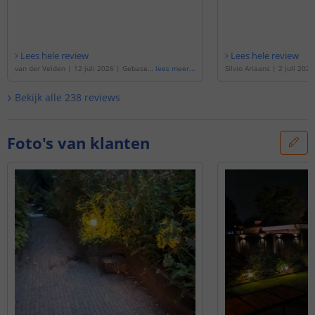
Lees hele review
Lees hele review
van der Velden
|
12 juli 2026
|
Gebaseer
lees meer
...
Silvio Ariaans
|
2 juli 2026
d op de
'
Solar LED priklamp Lucifer | War
op de
'
Solar LED priklamp 
m wit licht | Voordeelset van 4 stuks
'
verlichting - Set 2 stuks
'
Bekijk alle
238
reviews
Foto's van klanten