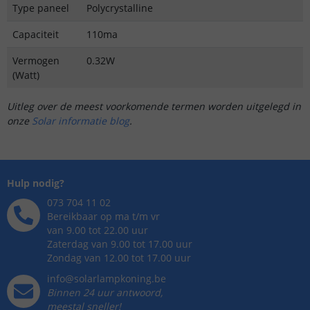
Type paneel
Polycrystalline
Capaciteit
110ma
Vermogen
0.32W
(Watt)
Uitleg over de meest voorkomende termen worden uitgelegd in
onze
Solar informatie blog
.
Hulp nodig?
073 704 11 02
Bereikbaar op ma t/m vr
van 9.00 tot 22.00 uur
Zaterdag van 9.00 tot 17.00 uur
Zondag van 12.00 tot 17.00 uur
info@solarlampkoning.be
Binnen 24 uur antwoord,
meestal sneller!