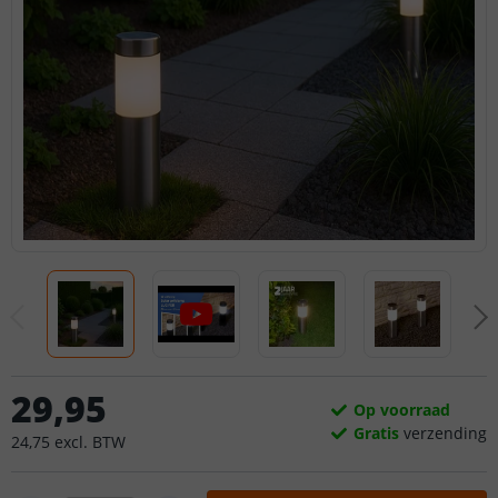
29
,
95
Op voorraad
Gratis
verzending
24
,
75
excl.
BTW