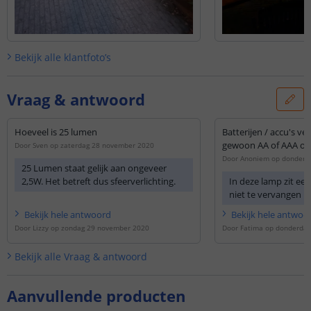
Bekijk alle
klantfoto’s
Vraag & antwoord
Hoeveel is 25 lumen
Batterijen / accu's ver
gewoon AA of AAA op
Door
Sven
op
zaterdag 28 november 2020
Door
Anoniem
op
donderd
25 Lumen staat gelijk aan ongeveer
2,5W. Het betreft dus sfeerverlichting.
In deze lamp zit een
niet te vervangen is
Bekijk
hele
antwoord
Bekijk
hele
antwoo
Door
Lizzy
op
zondag 29 november 2020
Door
Fatima
op
donderdag
Bekijk alle
Vraag & antwoord
Aanvullende producten