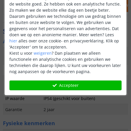
de website goed. Ze hebben ook een analytische functie.
IN WINKELWAGEN
IN WINKELW
Zo maken we de website elke dag een beetje beter.
Daarom gebruiken we technologie om uw gedrag binnen
en buiten onze website te volgen. We gebruiken uw
gegevens voor het personaliseren van advertenties. Dat
Specificaties
doen we op een anonieme manier.
Meer weten?
Lees
Algemene kenmerken
hier
alles over onze cookie- en privacyverklaring. Klik op
'Accepteer' om te accepteren.
Type
Wandlamp
Kiest u voor
weigeren
?
Dan plaatsen we alleen
buitenverlichting
functionele en analytische cookies en gebruiken we
technieken die daarop lijken. U kunt uw voorkeuren later
Functie
Decoratief
nog aanpassen op de voorkeuren pagina.
Aantal lampen in
2
Accepteer
set
IP waarde
IP54 (geschikt voor buiten)
Garantie
2 jaar
Fysieke kenmerken