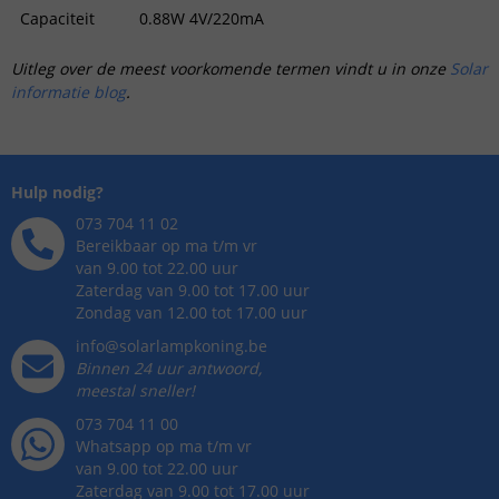
Capaciteit
0.88W 4V/220mA
Uitleg over de meest voorkomende termen vindt u in onze
Solar
informatie blog
.
Hulp nodig?
073 704 11 02
Bereikbaar op ma t/m vr
van 9.00 tot 22.00 uur
Zaterdag van 9.00 tot 17.00 uur
Zondag van 12.00 tot 17.00 uur
info@solarlampkoning.be
Binnen 24 uur antwoord,
meestal sneller!
073 704 11 00
Whatsapp op ma t/m vr
van 9.00 tot 22.00 uur
Zaterdag van 9.00 tot 17.00 uur