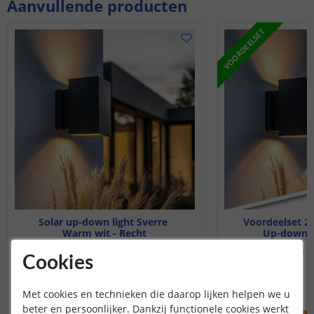
Aanvullende producten
VOORDEELSET
Solar up-down light Sverre
Voordeelset 2 
Warm wit - Recht
Up-down -
(
456
reviews
)
(
Cookies
39
,
95
OP VOORRAAD
OP VOORRAAD
Met cookies en technieken die daarop lijken helpen we u
beter en persoonlijker. Dankzij functionele cookies werkt