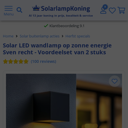
Gratis verzending vanaf € 20,- NL en BE
Menu
Al
13
jaar koning in prijs, kwaliteit & service
Klantbeoordeling 9.1
Voor 23:45 uur besteld,
morgen in huis
Home
Solar buitenlamp acties
Herfst specials
Solar LED wandlamp op zonne energie
Sven recht - Voordeelset van 2 stuks
(
100
reviews
)