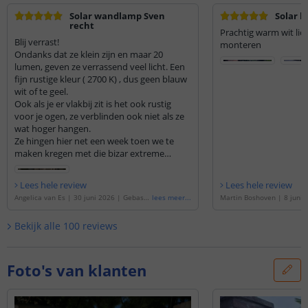
Solar wandlamp Sven
Solar l
recht
Prachtig warm wit lich
Blij verrast!
monteren
Ondanks dat ze klein zijn en maar 20
lumen, geven ze verrassend veel licht. Een
fijn rustige kleur ( 2700 K) , dus geen blauw
wit of te geel.
Ook als je er vlakbij zit is het ook rustig
voor je ogen, ze verblinden ook niet als ze
wat hoger hangen.
Ze hingen hier net een week toen we te
maken kregen met die bizar extreme
onweers avond/nacht. De regen kwam er
hard en met bakken uit. De lampjes
Lees hele review
Lees hele review
hebben het echter gewoon doorstaan, dus
Angelica van Es
|
30 juni 2026
|
Gebase
lees meer
...
Martin Boshoven
|
8 juni 
met de waterdichtheid zit het goed.
erd op de
'
Solar LED wandlamp op zonne
erd op de
'
Solar LED wand
Ik ben dus erg blij met mijn aankoop! Ook
energie Sven recht - Voordeelset van 2 st
energie Sven recht - Voord
Bekijk alle
100
reviews
op de verzendtijd is niets aan te merken. Ik
uks
'
uks
'
had ze een dag later in huis.
Ik raad deze dus absoluut aan.
Foto's van klanten