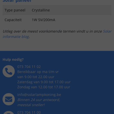
Type paneel
Crystalline
Capaciteit
1W 5V/200mA
Uitleg over de meest voorkomende termen vindt u in onze
Solar
informatie blog
.
Hulp nodig?
073 704 11 02
Bereikbaar op ma t/m vr
van 9.00 tot 22.00 uur
Zaterdag van 9.00 tot 17.00 uur
Zondag van 12.00 tot 17.00 uur
info@solarlampkoning.be
Binnen 24 uur antwoord,
meestal sneller!
073 704 11 00