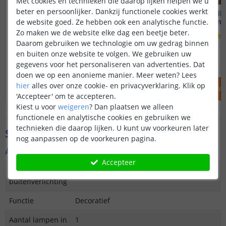
Met cookies en technieken die daarop lijken helpen we u
beter en persoonlijker. Dankzij functionele cookies werkt
Solar wandlamp Cube
Solar wandla
Warm wit licht
Warm wi
de website goed. Ze hebben ook een analytische functie.
Zo maken we de website elke dag een beetje beter.
(
65
reviews
)
Daarom gebruiken we technologie om uw gedrag binnen
en buiten onze website te volgen. We gebruiken uw
69
,
95
OP VOORRAAD
OP VOORRAAD
gegevens voor het personaliseren van advertenties. Dat
doen we op een anonieme manier.
Meer weten?
Lees
hier
alles over onze cookie- en privacyverklaring. Klik op
IN WINKELWAGEN
IN WINKELW
'Accepteer' om te accepteren.
Kiest u voor
weigeren
?
Dan plaatsen we alleen
functionele en analytische cookies en gebruiken we
technieken die daarop lijken. U kunt uw voorkeuren later
Specificaties
nog aanpassen op de voorkeuren pagina.
Algemene kenmerken
Accepteer
Type
Wandlamp
buitenverlichting
Functie
Decoratief
Aantal lampen in
1