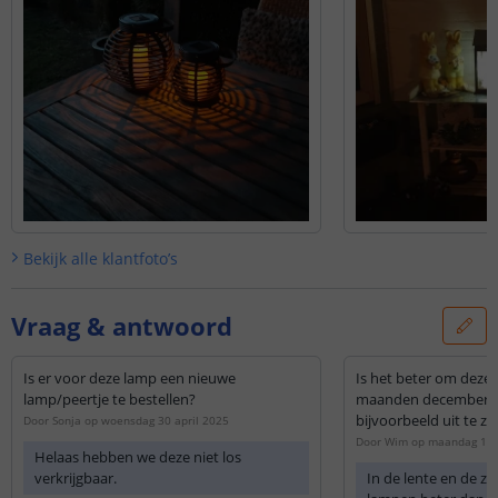
Bekijk alle
klantfoto’s
Vraag & antwoord
Is er voor deze lamp een nieuwe
Is het beter om deze
lamp/peertje te bestellen?
maanden december t/
bijvoorbeeld uit te ze
Door
Sonja
op
woensdag 30 april 2025
Door
Wim
op
maandag 12 
Helaas hebben we deze niet los
verkrijgbaar.
In de lente en de z