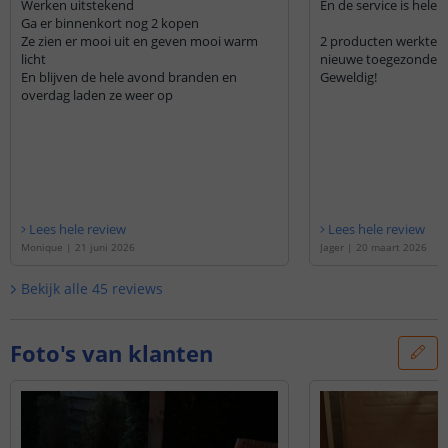
Werken uitstekend
En de service is hele
Ga er binnenkort nog 2 kopen
Ze zien er mooi uit en geven mooi warm
2 producten werkten n
licht
En blijven de hele avond branden en
Geweldig!
overdag laden ze weer op
Lees hele review
Lees hele review
Monique
|
21 juni 2026
Jager
|
20 maart 2026
Bekijk alle
45
reviews
Foto's van klanten