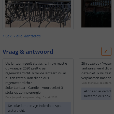
Bekijk alle
klantfoto’s
Vraag & antwoord
Uw lantaarn geeft statische, in uw reactie
Zijn deze ook "waterd
op vraag in 2020 geeft u aan
lantaarns werd dit we
regenwaterdicht. Ik wil de lantaarn nu al
deze niet. Ik wil ze ni
buiten zetten. Kan dit en dus
verplaatsen naar de 
regenwaterdicht?
Door
Monique
op
zaterdag
Solar Lantaarn Candle II voordeelset 3
Al ons solar verlicht
stuks op zonne energie
bestemd dus ook dez
Door
Jacqueline
op
maandag 10 april 2023
De solar lampen zijn inderdaad spat
waterdicht.