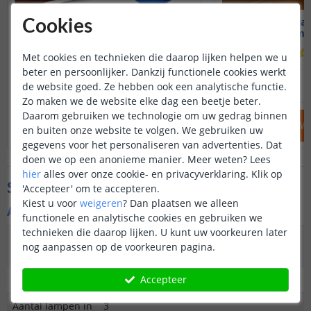
Voordeelset 3 stuks | Vogue
Solarla
Cookies
Warm wit
Warm wi
(
281
reviews
)
Met cookies en technieken die daarop lijken helpen we u
beter en persoonlijker. Dankzij functionele cookies werkt
34
,
95
38
,
85
de website goed. Ze hebben ook een analytische functie.
OP VOORRAAD
OP VOORRAAD
Zo maken we de website elke dag een beetje beter.
Daarom gebruiken we technologie om uw gedrag binnen
IN WINKELWAGEN
IN WINKELW
en buiten onze website te volgen. We gebruiken uw
gegevens voor het personaliseren van advertenties. Dat
doen we op een anonieme manier.
Meer weten?
Lees
hier
alles over onze cookie- en privacyverklaring. Klik op
Specificaties
'Accepteer' om te accepteren.
Kiest u voor
weigeren
?
Dan plaatsen we alleen
Algemene kenmerken
functionele en analytische cookies en gebruiken we
technieken die daarop lijken. U kunt uw voorkeuren later
Type
Staande lamp of hanglamp
nog aanpassen op de voorkeuren pagina.
buitenverlichting
Accepteer
Functie
Decoratief
Aantal lampen in
3