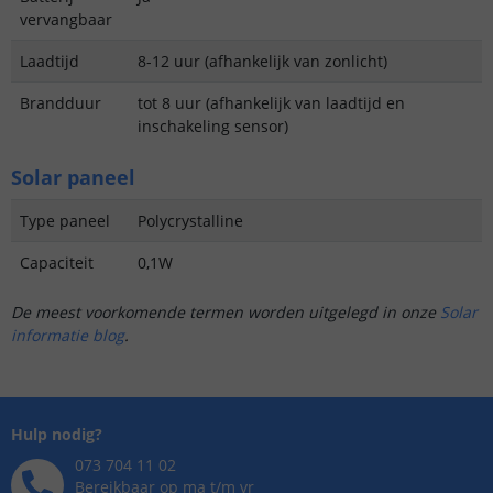
vervangbaar
Laadtijd
8-12 uur (afhankelijk van zonlicht)
Brandduur
tot 8 uur (afhankelijk van laadtijd en
inschakeling sensor)
Solar paneel
Type paneel
Polycrystalline
Capaciteit
0,1W
De meest voorkomende termen worden uitgelegd in onze
Solar
informatie blog
.
Hulp nodig?
073 704 11 02
Bereikbaar op ma t/m vr