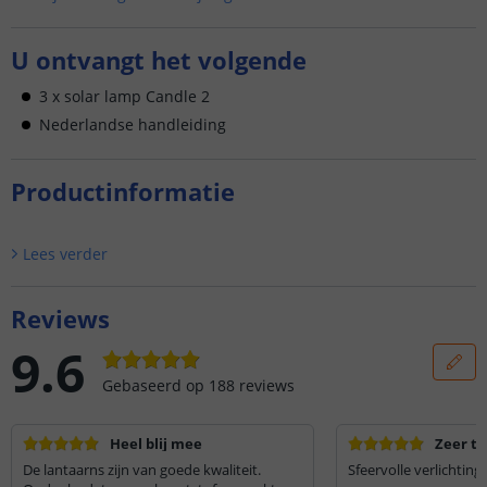
U ontvangt het volgende
3 x solar lamp Candle 2
Nederlandse handleiding
Productinformatie
Lees verder
Reviews
9.6
Gebaseerd op
188
reviews
Heel blij mee
Zeer t
De lantaarns zijn van goede kwaliteit.
Sfeervolle verlichting