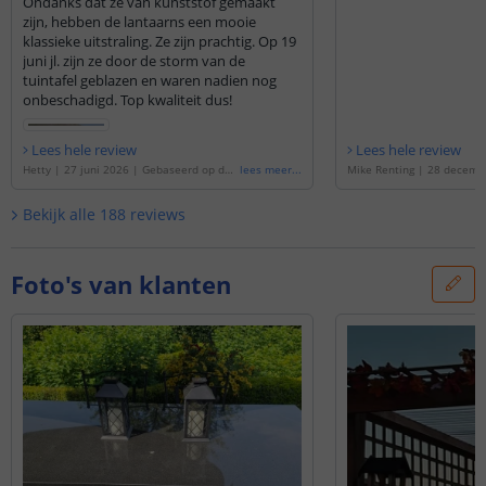
Ondanks dat ze van kunststof gemaakt
zijn, hebben de lantaarns een mooie
klassieke uitstraling. Ze zijn prachtig. Op 19
juni jl. zijn ze door de storm van de
tuintafel geblazen en waren nadien nog
onbeschadigd. Top kwaliteit dus!
Lees hele review
Lees hele review
Hetty
|
27 juni 2026
|
Gebaseerd op de
'
lees meer
...
Mike Renting
|
28 decemb
Solar Lantaarn Candle II | Met vlameffec
aseerd op de
'
Solar LED L
t | Voordeelset van 3 stuks op zonne ene
II | Warm wit licht |Met v
Bekijk alle
188
reviews
rgie
'
Foto's van klanten