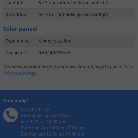
Laadtijd
8-12 uur (afhankelijk van zonlicht)
Brandduur
tot 8 uur (afhankelijk van laadtijd)
Solar paneel
Type paneel
Monocrystalline
Capaciteit
0.6W 4V/150mA
De meest voorkomende termen worden uitgelegd in onze
Solar
informatie blog
.
Hulp nodig?
073 704 11 02
Bereikbaar op ma t/m vr
van 9.00 tot 22.00 uur
Zaterdag van 9.00 tot 17.00 uur
Zondag van 12.00 tot 17.00 uur