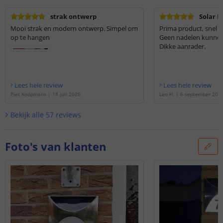
strak ontwerp
Solar 
Mooi strak en modern ontwerp. Simpel om
Prima product, snel ge
op te hangen
Geen nadelen kunnen
Dikke aanrader.
Lees hele review
Lees hele review
Piet Koopmans
|
18 juli 2026
Leo H.
|
6 september 202
Bekijk alle
57
reviews
Foto's van klanten