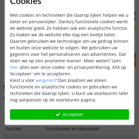
Cookies
Huisnummer lamp Axel
Solar wandl
Met cookies en technieken die daarop lijken helpen we u
met cijfers
Helder w
beter en persoonlijker. Dankzij functionele cookies werkt
(
10
reviews
)
de website goed. Ze hebben ook een analytische functie.
Zo maken we de website elke dag een beetje beter.
19
,
95
Daarom gebruiken we technologie om uw gedrag binnen
OP VOORRAAD
OP VOORRAAD
en buiten onze website te volgen. We gebruiken uw
gegevens voor het personaliseren van advertenties. Dat
IN WINKELWAGEN
IN WINKELW
doen we op een anonieme manier.
Meer weten?
Lees
hier
alles over onze cookie- en privacyverklaring. Klik op
'Accepteer' om te accepteren.
Kiest u voor
weigeren
?
Dan plaatsen we alleen
Specificaties
functionele en analytische cookies en gebruiken we
technieken die daarop lijken. U kunt uw voorkeuren later
Algemene kenmerken
nog aanpassen op de voorkeuren pagina.
Type
Wandlamp
Accepteer
buitenverlichting
Functie
Functioneel en decoratief