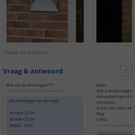
Bekijk alle
klantfoto’s
Vraag & antwoord
Wat zijn de afmetingen????
Beste
Wat is de bevestiging
Door
Ingrid
op
dinsdag 24 oktober 2023
demonteerbaar of is 
De afmetingen zijn als volgt:
schroeven.
Ik lees hier niets van
Hoogte
22 cm
Mvg
Breedte
22 cm
A.Mol
Diepte
5 cm
Door
Adrie
op
zaterdag 28
De lamp monteert u