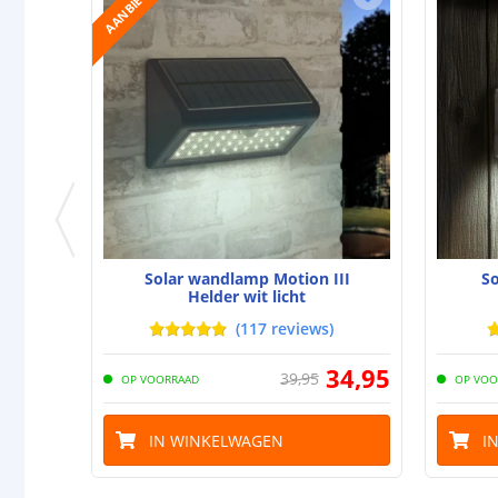
AANBIEDING
Solar wandlamp Motion III
S
Helder wit licht
(
117
reviews
)
34
,
95
39
,
95
OP VOORRAAD
OP VOO
IN WINKELWAGEN
I