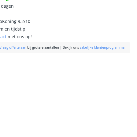
0 dagen
ipKoning 9.2/10
m en tijdstip
tact
met ons op!
Vraag offerte aan
bij grotere aantallen
|
Bekijk ons
zakelijke klantenprogramma