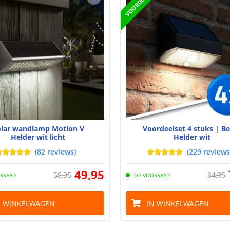
VOORDEELSET
olar wandlamp Motion V
Voordeelset 4 stuks | B
Helder wit licht
Helder wit
(
82
reviews
)
(
229
reviews
49
,
95
59
,
95
84
,
95
RRAAD
OP VOORRAAD
N WINKELWAGEN
IN WINKELWAGEN