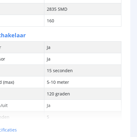
2835 SMD
160
chakelaar
or
Ja
sor
Ja
15 seconden
d (max)
5-10 meter
120 graden
/uit
Ja
anden
5
ificaties