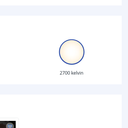
LiFePO4
5000 Mah
jen
1
8-10 uur (afhankelijk van zonlicht)
tot 12 uur (afhankelijk van laadtijd
en lichtstand)
l
2700 kelvin
Polycrystalline
2.5 W
omende termen worden uitgelegd in onze
Solar informatie