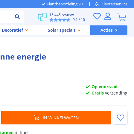
E
Klantbeoordeling 9.1
Klantenservice
15.445 reviews
9.1
/ 10
Decoratief
Solar specials
Acties
nne energie
Op voorraad
Gratis
verzending
IN WINKELWAGEN
morgen
in huis