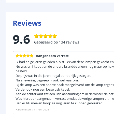
Reviews
9.6
Gebaseerd op
134
reviews
Aangenaam verrast
Ik had enige jaren geleden al 5 stuks van deze lampen gekocht e
Nu was er 1 kapot en de andere brandde alleen nog maar op halve 
besteld.
De prijs was in die jaren nogal behoorlijk gestegen.
Na aflevering begreep ik ook wel waarom.
Bij de lamp was een aparte haak meegeleverd om de lamp ergens 
Verder ook nog een losse usb kabel.
Aan de achterkant zat een usb aansluiting om in de winter de batte
Was hierdoor aangenaam verrast omdat de vorige lampen dit nie
Ben er blij mee en hoop ze nog jaren te kunnen gebruiken
H.Dennissen
|
11 juni 2026