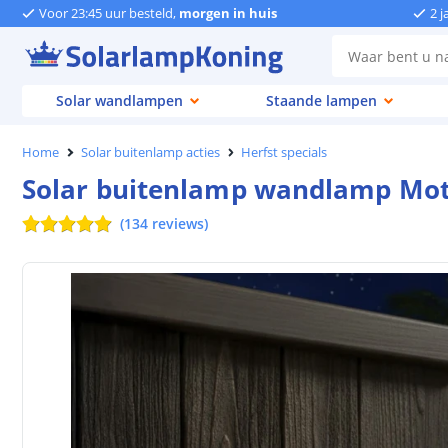
Voor 23:45 uur besteld,
morgen in huis
2 j
Solar wandlampen
Staande lampen
Home
Solar buitenlamp acties
Herfst specials
Solar buitenlamp wandlamp Mot
(
134
reviews
)