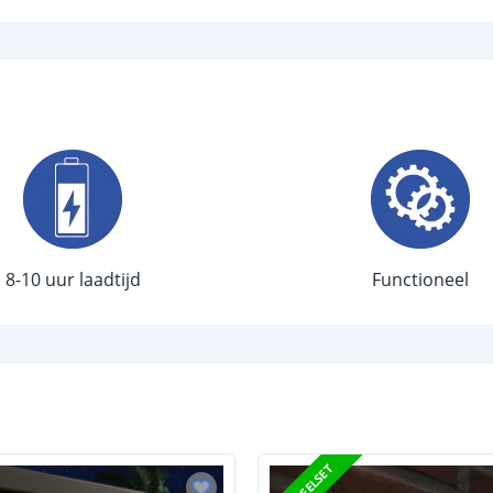
Type batterij
Capaciteit
Aantal batteri
Laadtijd
Brandduur
Solar panee
8-10 uur laadtijd
Functioneel
Type paneel
Capaciteit
De meest voork
blog
.