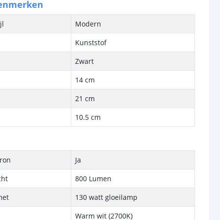
kenmerken
jl
Modern
Kunststof
Zwart
14 cm
21 cm
10.5 cm
bron
Ja
cht
800 Lumen
met
130 watt gloeilamp
Warm wit (2700K)