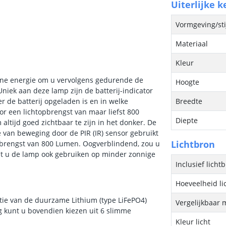
Uiterlijke 
Vormgeving/sti
Materiaal
Kleur
onne energie om u vervolgens gedurende de
Hoogte
niek aan deze lamp zijn de batterij-indicator
r de batterij opgeladen is en in welke
Breedte
or een lichtopbrengst van maar liefst 800
Diepte
ltijd goed zichtbaar te zijn in het donker. De
 van beweging door de PIR (IR) sensor gebruikt
Lichtbron
topbrengst van 800 Lumen. Oogverblindend, zou u
t u de lamp ook gebruiken op minder zonnige
Inclusief licht
Hoeveelheid li
tie van de duurzame Lithium (type LiFePO4)
Vergelijkbaar 
g kunt u bovendien kiezen uit 6 slimme
Kleur licht