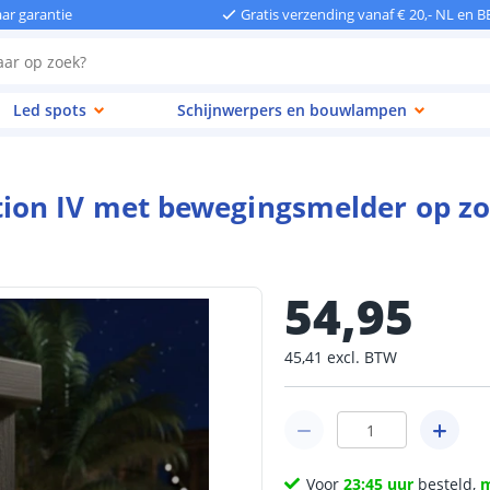
aar garantie
Gratis verzending vanaf € 20,- NL en B
Led spots
Schijnwerpers en bouwlampen
ion IV met bewegingsmelder op zo
54
,
95
45
,
41
excl.
BTW
Voor
23:45 uur
besteld,