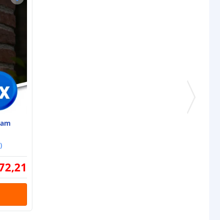
eam
)
72
,
21